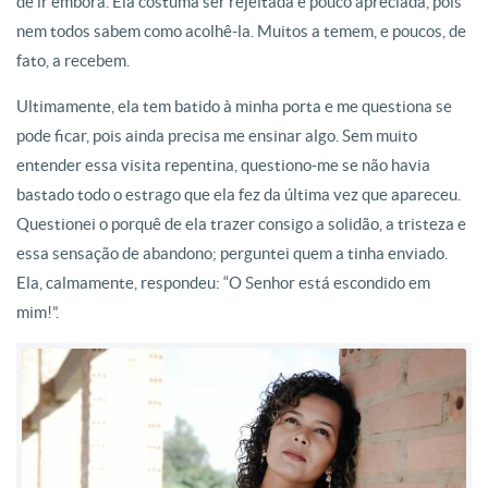
de ir embora. Ela costuma ser rejeitada e pouco apreciada, pois
nem todos sabem como acolhê-la. Muitos a temem, e poucos, de
fato, a recebem.
Ultimamente, ela tem batido à minha porta e me questiona se
pode ficar, pois ainda precisa me ensinar algo. Sem muito
entender essa visita repentina, questiono-me se não havia
bastado todo o estrago que ela fez da última vez que apareceu.
Questionei o porquê de ela trazer consigo a solidão, a tristeza e
essa sensação de abandono; perguntei quem a tinha enviado.
Ela, calmamente, respondeu: “O Senhor está escondido em
mim!”.