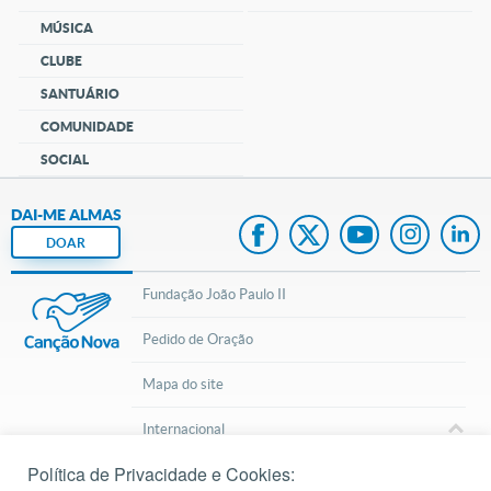
MÚSICA
CLUBE
SANTUÁRIO
COMUNIDADE
SOCIAL
DAI-ME ALMAS
DOAR
Fundação João Paulo II
Pedido de Oração
Mapa do site
Internacional
Política de Privacidade e Cookies:
© 2002 – 2026
Todos os direitos reservados.
cancaonova.com