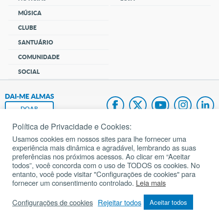
MÚSICA
CLUBE
SANTUÁRIO
COMUNIDADE
SOCIAL
DAI-ME ALMAS
DOAR
Política de Privacidade e Cookies:
Fundação João Paulo II
Usamos cookies em nossos sites para lhe fornecer uma
experiência mais dinâmica e agradável, lembrando as suas
Pedido de Oração
preferências nos próximos acessos. Ao clicar em “Aceitar
todos”, você concorda com o uso de TODOS os cookies. No
Mapa do site
entanto, você pode visitar "Configurações de cookies" para
fornecer um consentimento controlado.
Leia mais
Internacional
Configurações de cookies
Rejeitar todos
Aceitar todos
© 2002 – 2026
Todos os direitos reservados.
cancaonova.com