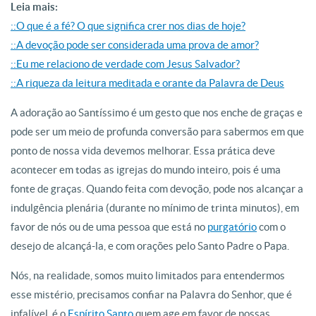
Leia mais:
::O que é a fé? O que significa crer nos dias de hoje?
::A devoção pode ser considerada uma prova de amor?
::Eu me relaciono de verdade com Jesus Salvador?
::A riqueza da leitura meditada e orante da Palavra de Deus
A adoração ao Santíssimo é um gesto que nos enche de graças e
pode ser um meio de profunda conversão para sabermos em que
ponto de nossa vida devemos melhorar. Essa prática deve
acontecer em todas as igrejas do mundo inteiro, pois é uma
fonte de graças. Quando feita com devoção, pode nos alcançar a
indulgência plenária (durante no mínimo de trinta minutos), em
favor de nós ou de uma pessoa que está no
purgatório
com o
desejo de alcançá-la, e com orações pelo Santo Padre o Papa.
Nós, na realidade, somos muito limitados para entendermos
esse mistério, precisamos confiar na Palavra do Senhor, que é
infalível, é o
Espírito Santo
quem age em favor de nossas