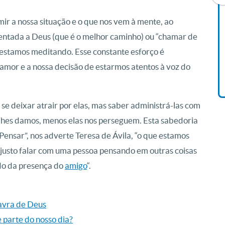
ir a nossa situação e o que nos vem à mente, ao
Livro O Padre: A História De
esentada a Deus (que é o melhor caminho) ou “chamar de
Vida De Jonas Abib
 estamos meditando. Esse constante esforço é
R$ 42,41
amor e a nossa decisão de estarmos atentos à voz do
se deixar atrair por elas, mas saber administrá-las com
 lhes damos, menos elas nos perseguem. Esta sabedoria
“Pensar”, nos adverte Teresa de Ávila, “o que estamos
 justo falar com uma pessoa pensando em outras coisas
do da presença do
amigo
“.
lavra de Deus
e parte do nosso dia?