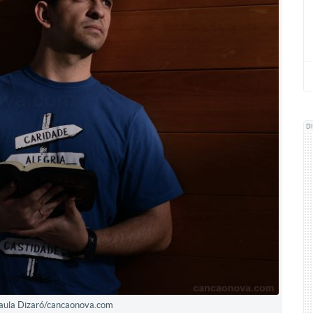
D
 Paula Dizaró/cancaonova.com