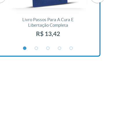
Livro Passos Para A Cura E
Livro A Bíblia N
Libertação Completa
R$ 1
R$ 13,42