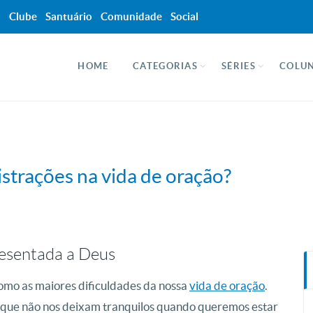
a
Clube
Santuário
Comunidade
Social
HOME
CATEGORIAS
SÉRIES
COLUN
trações na vida de oração?
resentada a Deus
omo as maiores dificuldades da nossa
vida de oração
.
que não nos deixam tranquilos quando queremos estar