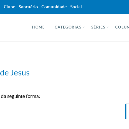
a
Clube
Santuário
Comunidade
Social
HOME
CATEGORIAS
SÉRIES
COLUN
 de Jesus
s da seguinte forma: