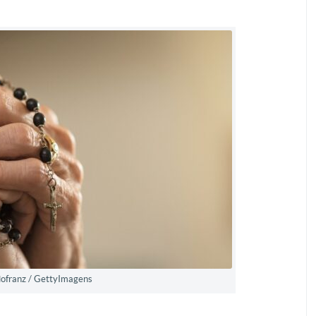
dofranz / GettyImagens