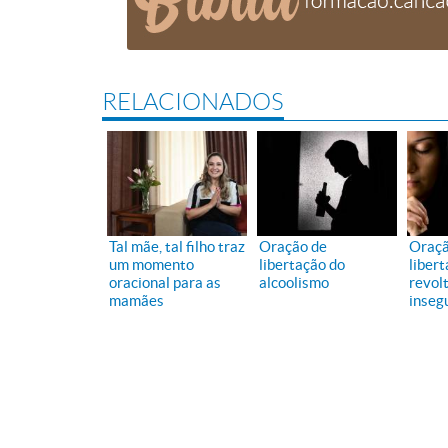
RELACIONADOS
Tal mãe, tal filho traz
Oração de
Oraçã
um momento
libertação do
liber
oracional para as
alcoolismo
revolt
mamães
inseg