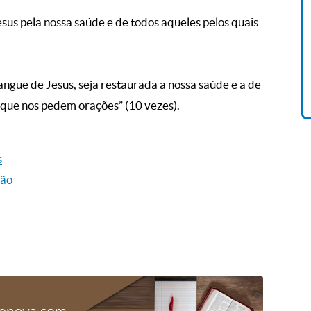
sus pela nossa saúde e de todos aqueles pelos quais
Livro O Padre: A História De
Vida De Jonas Abib
R$ 42,41
angue de Jesus, seja restaurada a nossa saúde e a de
 que nos pedem orações” (10 vezes).
s
ção