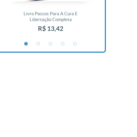
Livro Passos Para A Cura E
Livro A Bíblia N
Libertação Completa
R$ 1
R$ 13,42