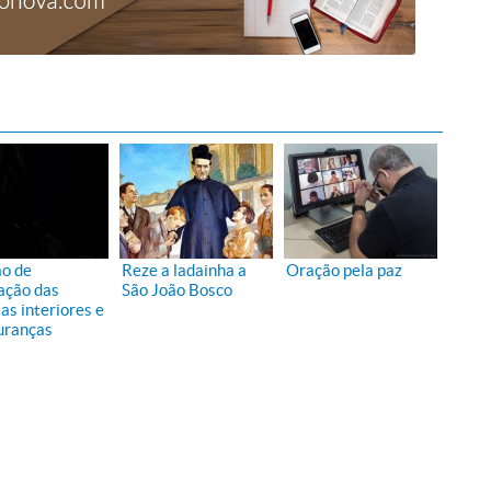
o de
Reze a ladainha a
Oração pela paz
tação das
São João Bosco
as interiores e
uranças