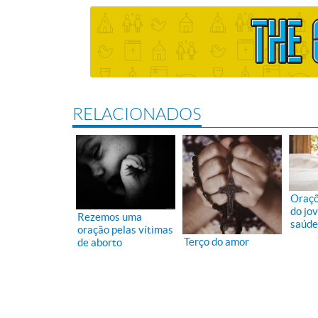
RELACIONADOS
Oraçõ
do jo
Rezemos uma
saúde
oração pelas vítimas
Terço do amor
de aborto