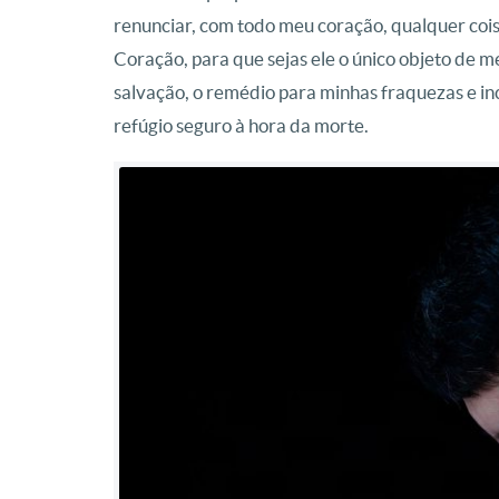
renunciar, com todo meu coração, qualquer coi
Coração, para que sejas ele o único objeto de 
salvação, o remédio para minhas fraquezas e in
refúgio seguro à hora da morte.