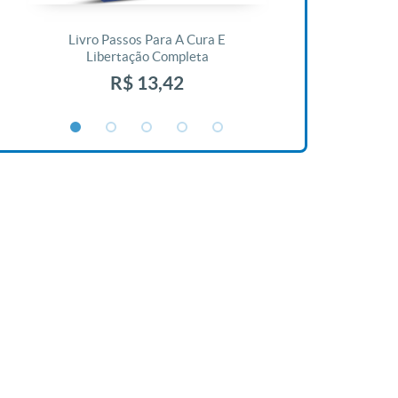
Livro Passos Para A Cura E
Livro A Bíblia N
Libertação Completa
R$ 1
R$ 13,42