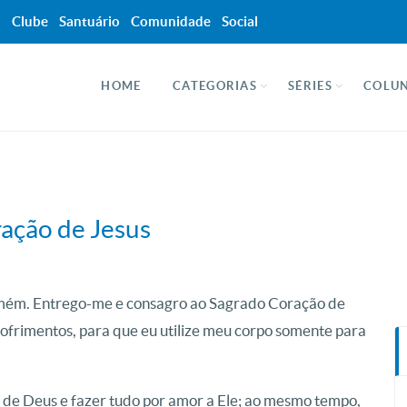
a
Clube
Santuário
Comunidade
Social
HOME
CATEGORIAS
SÉRIES
COLUN
ação de Jesus
 Amém. Entrego-me e consagro ao Sagrado Coração de
sofrimentos, para que eu utilize meu corpo somente para
do de Deus e fazer tudo por amor a Ele; ao mesmo tempo,