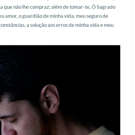
sa que não lhe compraz; além de tomar-te, Ó Sagrado
meu amor, o guardião de minha vida, meu seguro de
constâncias, a solução aos erros de minha vida e meu