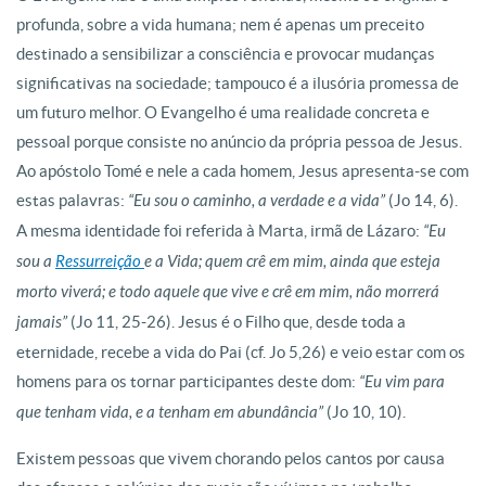
profunda, sobre a vida humana; nem é apenas um preceito
destinado a sensibilizar a consciência e provocar mudanças
significativas na sociedade; tampouco é a ilusória promessa de
um futuro melhor. O Evangelho é uma realidade concreta e
pessoal porque consiste no anúncio da própria pessoa de Jesus.
Ao apóstolo Tomé e nele a cada homem, Jesus apresenta-se com
estas palavras:
“Eu sou o caminho, a verdade e a vida”
(Jo 14, 6).
A mesma identidade foi referida à Marta, irmã de Lázaro:
“Eu
sou a
Ressurreição
e a Vida; quem crê em mim, ainda que esteja
morto viverá; e todo aquele que vive e crê em mim, não morrerá
jamais”
(Jo 11, 25-26). Jesus é o Filho que, desde toda a
eternidade, recebe a vida do Pai (cf. Jo 5,26) e veio estar com os
homens para os tornar participantes deste dom:
“Eu vim para
que tenham vida, e a tenham em abundância”
(Jo 10, 10).
Existem pessoas que vivem chorando pelos cantos por causa