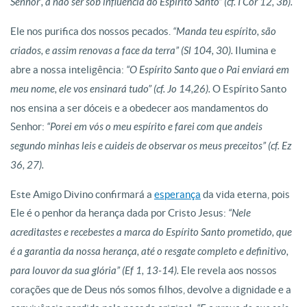
Senhor’, a não ser sob influência do Espírito Santo” (cf. I Cor 12, 3b).
Ele nos purifica dos nossos pecados.
“Manda teu espírito, são
criados, e assim renovas a face da terra” (Sl 104, 30).
Ilumina e
abre a nossa inteligência:
“O Espírito Santo que o Pai enviará em
meu nome, ele vos ensinará tudo” (cf. Jo 14,26).
O Espírito Santo
nos ensina a ser dóceis e a obedecer aos mandamentos do
Senhor:
“Porei em vós o meu espírito e farei com que andeis
segundo minhas leis e cuideis de observar os meus preceitos” (cf. Ez
36, 27).
Este Amigo Divino confirmará a
esperança
da vida eterna, pois
Ele é o penhor da herança dada por Cristo Jesus:
“Nele
acreditastes e recebestes a marca do Espírito Santo prometido, que
é a garantia da nossa herança, até o resgate completo e definitivo,
para louvor da sua glória” (Ef 1, 13-14).
Ele revela aos nossos
corações que de Deus nós somos filhos, devolve a dignidade e a