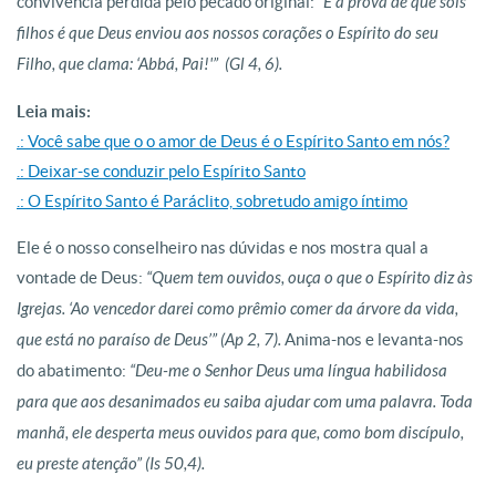
convivência perdida pelo pecado original:
“E a prova de que sois
filhos é que Deus enviou aos nossos corações o Espírito do seu
Filho, que clama: ‘Abbá, Pai!'” (Gl 4, 6).
Leia mais:
.: Você sabe que o o amor de Deus é o Espírito Santo em nós?
.: Deixar-se conduzir pelo Espírito Santo
.: O Espírito Santo é Paráclito, sobretudo amigo íntimo
Ele é o nosso conselheiro nas dúvidas e nos mostra qual a
vontade de Deus:
“Quem tem ouvidos, ouça o que o Espírito diz às
Igrejas. ‘Ao vencedor darei como prêmio comer da árvore da vida,
que está no paraíso de Deus’” (Ap 2, 7).
Anima-nos e levanta-nos
do abatimento:
“Deu-me o Senhor Deus uma língua habilidosa
para que aos desanimados eu saiba ajudar com uma palavra. Toda
manhã, ele desperta meus ouvidos para que, como bom discípulo,
eu preste atenção” (Is 50,4).