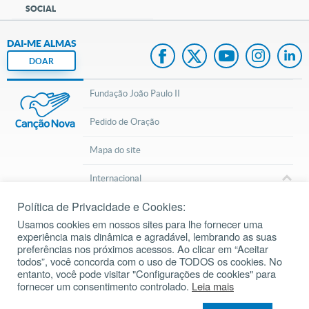
SOCIAL
DAI-ME ALMAS
DOAR
Fundação João Paulo II
Pedido de Oração
Mapa do site
Internacional
Política de Privacidade e Cookies:
© 2002 – 2026
Todos os direitos reservados.
cancaonova.com
Usamos cookies em nossos sites para lhe fornecer uma
experiência mais dinâmica e agradável, lembrando as suas
preferências nos próximos acessos. Ao clicar em “Aceitar
todos”, você concorda com o uso de TODOS os cookies. No
entanto, você pode visitar "Configurações de cookies" para
fornecer um consentimento controlado.
Leia mais
Baixe o aplicativo da Liturgia Diária