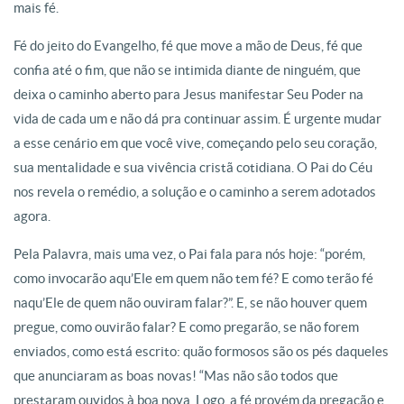
mais fé.
Fé do jeito do Evangelho, fé que move a mão de Deus, fé que
confia até o fim, que não se intimida diante de ninguém, que
deixa o caminho aberto para Jesus manifestar Seu Poder na
vida de cada um e não dá pra continuar assim. É urgente mudar
a esse cenário em que você vive, começando pelo seu coração,
sua mentalidade e sua vivência cristã cotidiana. O Pai do Céu
nos revela o remédio, a solução e o caminho a serem adotados
agora.
Pela Palavra, mais uma vez, o Pai fala para nós hoje: “porém,
como invocarão aqu’Ele em quem não tem fé? E como terão fé
naqu’Ele de quem não ouviram falar?”. E, se não houver quem
pregue, como ouvirão falar? E como pregarão, se não forem
enviados, como está escrito: quão formosos são os pés daqueles
que anunciaram as boas novas! “Mas não são todos que
prestaram ouvidos à boa nova. Logo, a fé provém da pregação e