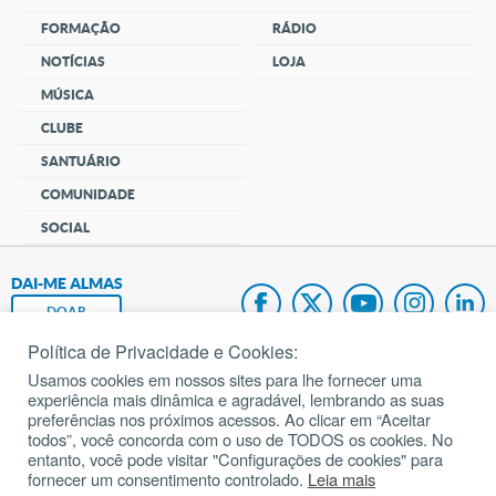
FORMAÇÃO
RÁDIO
NOTÍCIAS
LOJA
MÚSICA
CLUBE
SANTUÁRIO
COMUNIDADE
SOCIAL
DAI-ME ALMAS
DOAR
Política de Privacidade e Cookies:
Fundação João Paulo II
Usamos cookies em nossos sites para lhe fornecer uma
experiência mais dinâmica e agradável, lembrando as suas
Pedido de Oração
preferências nos próximos acessos. Ao clicar em “Aceitar
todos”, você concorda com o uso de TODOS os cookies. No
Mapa do site
entanto, você pode visitar "Configurações de cookies" para
fornecer um consentimento controlado.
Leia mais