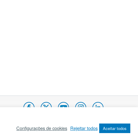
Configurações de cookies
Rejeitar todos
Aceitar todos
pa do site
Internacional