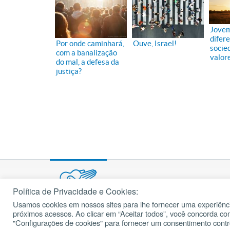
Jovem
difer
Por onde caminhará,
Ouve, Israel!
socie
com a banalização
valor
do mal, a defesa da
justiça?
Política de Privacidade e Cookies:
Usamos cookies em nossos sites para lhe fornecer uma experiênci
© 2002 – 2026
próximos acessos. Ao clicar em “Aceitar todos”, você concorda c
cancaonova.com
Todos os direitos reservados.
"Configurações de cookies" para fornecer um consentimento cont