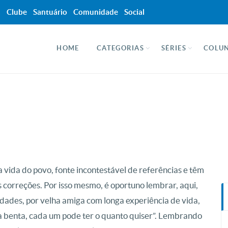
a
Clube
Santuário
Comunidade
Social
HOME
CATEGORIAS
SÉRIES
COLUN
a vida do povo, fonte incontestável de referências e têm
 correções. Por isso mesmo, é oportuno lembrar, aqui,
dades, por velha amiga com longa experiência de vida,
a benta, cada um pode ter o quanto quiser”. Lembrando