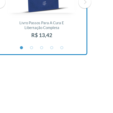
Livro Passos Para A Cura E
Livro A Bíblia N
Libertação Completa
R$ 1
R$ 13,42