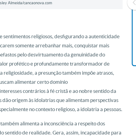
Wesley Almeida/cancaonova.com
Livro O Padre: A História De
Vida De Jonas Abib
e sentimentos religiosos, desfigurando a autenticidade
R$ 42,41
uscarem somente arrebanhar mais, conquistar mais
nefastos pelo desvirtuamento da genuinidade do
valor profético e profundamente transformador de
da religiosidade, a presunção também impõe atrasos,
buscam alimentar certo domínio
nteresses contrários à fé cristã e ao nobre sentido da
 dão origem às idolatrias que alimentam perspectivas
pecialmente no contexto religioso, a idolatria a pessoas.
 também alimenta a inconsciência a respeito dos
 do sentido de realidade. Gera, assim, incapacidade para