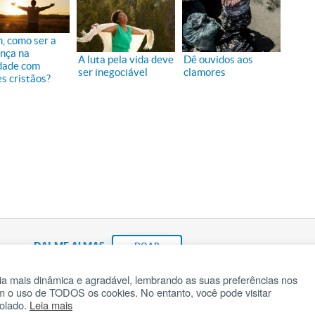
, como ser a
ença na
A luta pela vida deve
Dê ouvidos aos
dade com
ser inegociável
clamores
es cristãos?
DAI-ME ALMAS
DOAR
a mais dinâmica e agradável, lembrando as suas preferências nos
om o uso de TODOS os cookies. No entanto, você pode visitar
Fundação João Paulo II
Pedido de Oração
Ma
rolado.
Leia mais