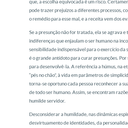
que, a escolha equivocada é um risco. Certamen
pode trazer prejuízos a diferentes processos, com
o remédio para esse mal, e a receita vem dos e
Se a presunção não for tratada, ela se agrava e
indiferenças que enjaulam o ser humano na inco
sensibilidade indispensável para o exercício da
é o grande antídoto para curar presunções. Por s
para desenvolvê-la. A referência a húmus, na e
“pés no chão”, à vida em parâmetros de simplici
torna-se oportuno cada pessoa reconhecer a sua
de todo ser humano. Assim, se encontram razões
humilde servidor.
Desconsiderar a humildade, nas dinâmicas espirit
desvirtuamento de identidades, da personalida