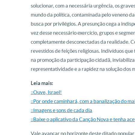
solucionar, com a necessária urgência, os grav
mundo da política, contaminada pelo veneno da p
busca por privilégios. A presunção cega a indis
vez desse necessário exercício, grupos e segme
completamente desconectadas da realidade. Con
revestidos de feições religiosas. Indivíduos que
na promoção da participação cidadã, inviabiliza
representatividade e a rapidez na solução dos m
Leia mais:
::Ouve, Israel!
::Por onde caminhará, com a banalização do mal,
::Imagens e sons de cada dia
::Baixe o aplicativo da Canção Nova e tenha ac
Vale avançar no horizonte deste ditado popular