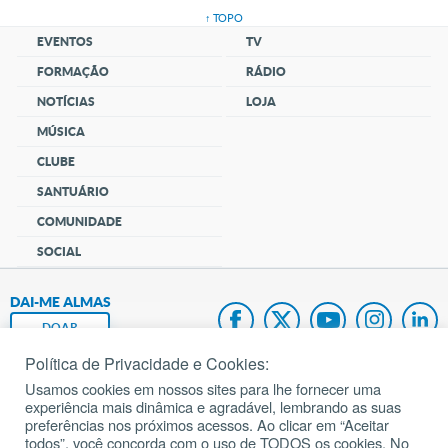
↑ TOPO
EVENTOS
TV
FORMAÇÃO
RÁDIO
NOTÍCIAS
LOJA
MÚSICA
CLUBE
SANTUÁRIO
COMUNIDADE
SOCIAL
DAI-ME ALMAS
DOAR
Política de Privacidade e Cookies:
Fundação João Paulo II
Usamos cookies em nossos sites para lhe fornecer uma
experiência mais dinâmica e agradável, lembrando as suas
Pedido de Oração
preferências nos próximos acessos. Ao clicar em “Aceitar
todos”, você concorda com o uso de TODOS os cookies. No