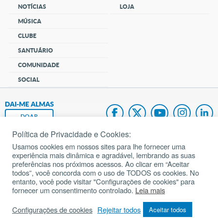
NOTÍCIAS
LOJA
MÚSICA
CLUBE
SANTUÁRIO
COMUNIDADE
SOCIAL
DAI-ME ALMAS
DOAR
Política de Privacidade e Cookies:
Fundação João Paulo II
Usamos cookies em nossos sites para lhe fornecer uma
experiência mais dinâmica e agradável, lembrando as suas
Pedido de Oração
preferências nos próximos acessos. Ao clicar em “Aceitar
todos”, você concorda com o uso de TODOS os cookies. No
Mapa do site
entanto, você pode visitar "Configurações de cookies" para
fornecer um consentimento controlado.
Leia mais
Internacional
Configurações de cookies
Rejeitar todos
Aceitar todos