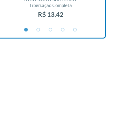
Libertação Completa
R$ 1
R$ 13,42