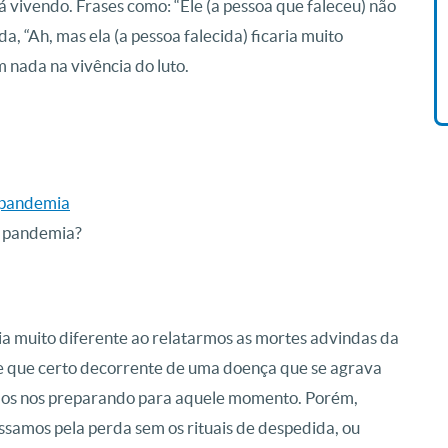
 vivendo. Frases como: “Ele (a pessoa que faleceu) não
Vida De Jonas Abib
nda, “Ah, mas ela (a pessoa falecida) ficaria muito
R$ 42,41
nada na vivência do luto.
à pandemia
a pandemia?
ia muito diferente ao relatarmos as mortes advindas da
e que certo decorrente de uma doença que se agrava
amos nos preparando para aquele momento. Porém,
samos pela perda sem os rituais de despedida, ou