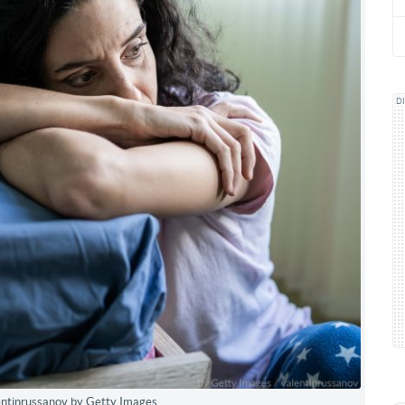
D
lentinrussanov by Getty Images