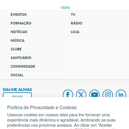
↑ TOPO
EVENTOS
TV
FORMAÇÃO
RÁDIO
NOTÍCIAS
LOJA
MÚSICA
CLUBE
SANTUÁRIO
COMUNIDADE
SOCIAL
DAI-ME ALMAS
DOAR
Política de Privacidade e Cookies:
Fundação João Paulo II
Usamos cookies em nossos sites para lhe fornecer uma
experiência mais dinâmica e agradável, lembrando as suas
Pedido de Oração
preferências nos próximos acessos. Ao clicar em “Aceitar