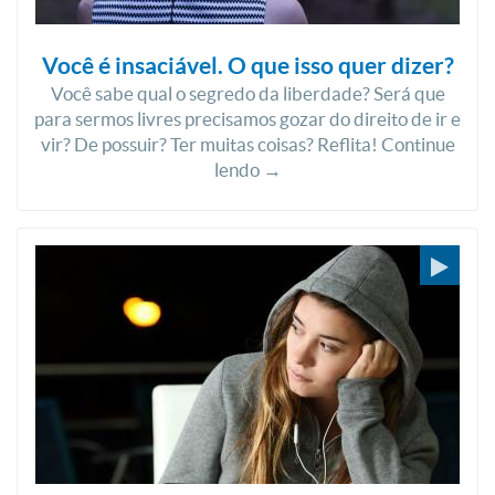
Você é insaciável. O que isso quer dizer?
Você sabe qual o segredo da liberdade? Será que
para sermos livres precisamos gozar do direito de ir e
vir? De possuir? Ter muitas coisas? Reflita! Continue
lendo →