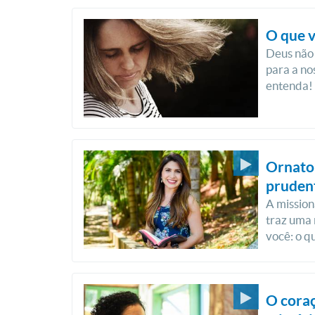
O que 
Deus não 
para a no
entenda!
Ornato 
pruden
A missio
traz uma 
você: o q
O cora