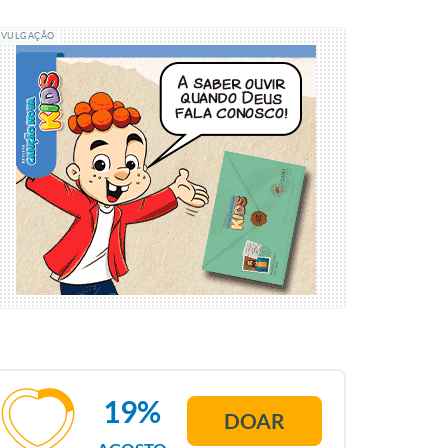
IVULGAÇÃO
19%
DOAR