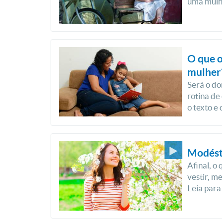
uma mulhe
O que o
mulher
Será o do
rotina de
o texto e
Modést
Afinal, o
vestir, m
Leia para