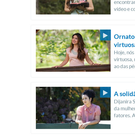
encontram
vídeo e c
Ornato 
virtuos
Hoje, nós
virtuosa,
ao das pé
A solid
Dijanira 
da mulher
fatores. 