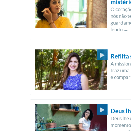
mistéri
O coraçã
nós não t
guardamo
lendo →
Reflita
A missio
traz uma 
e compart
Deus lh
Deus lhe 
momento 