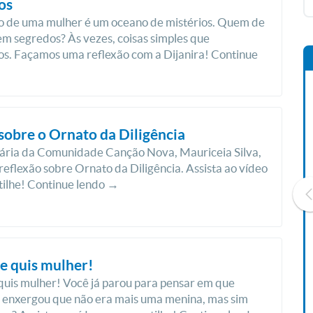
os
o de uma mulher é um oceano de mistérios. Quem de
em segredos? Às vezes, coisas simples que
s. Façamos uma reflexão com a Dijanira! Continue
 sobre o Ornato da Diligência
nária da Comunidade Canção Nova, Mauriceia Silva,
reflexão sobre Ornato da Diligência. Assista ao vídeo
ilhe! Continue lendo →
Livro O Padre: A História De
e quis mulher!
Vida De Jonas Abib
quis mulher! Você já parou para pensar em que
R$ 42,41
enxergou que não era mais uma menina, mas sim