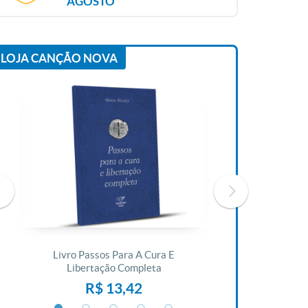
AGOSTO
LOJA CANÇÃO NOVA
Livro Passos Para A Cura E
Livro A Bíblia N
Libertação Completa
R$ 1
R$ 13,42