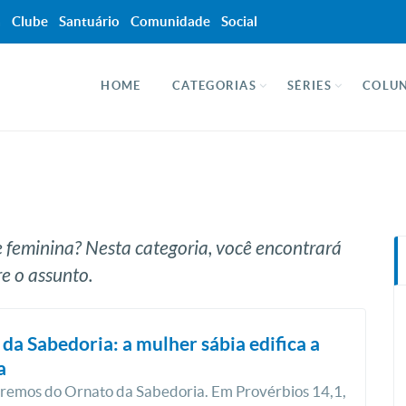
a
Clube
Santuário
Comunidade
Social
HOME
CATEGORIAS
SÉRIES
COLUN
e feminina? Nesta categoria, você encontrará
e o assunto.
da Sabedoria: a mulher sábia edifica a
a
aremos do Ornato da Sabedoria. Em Provérbios 14,1,