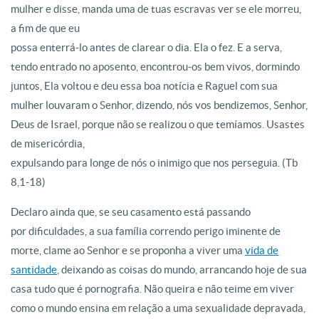
mulher e disse, manda uma de tuas escravas ver se ele morreu,
a fim de que eu
possa enterrá-lo antes de clarear o dia. Ela o fez. E a serva,
tendo entrado no aposento, encontrou-os bem vivos, dormindo
juntos, Ela voltou e deu essa boa notícia e Raguel com sua
mulher louvaram o Senhor, dizendo, nós vos bendizemos, Senhor,
Deus de Israel, porque não se realizou o que temíamos. Usastes
de misericórdia,
expulsando para longe de nós o inimigo que nos perseguia. (Tb
8,1-18)
Declaro ainda que, se seu casamento está passando
por dificuldades, a sua família correndo perigo iminente de
morte, clame ao Senhor e se proponha a viver uma
vida de
santidade
, deixando as coisas do mundo, arrancando hoje de sua
casa tudo que é pornografia. Não queira e não teime em viver
como o mundo ensina em relação a uma sexualidade depravada,