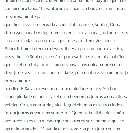
filhos dos santos e não devemos casar como os pagãos que não
conhecem a Deus”. Levantaram-se, pois, ambos e oraram juntos
fervorosamente para
que lhes fosse conservada a vida. Tobias disse, Senhor, Deus
de nossos pais, bendigam-vos o céu, a terra, o mar, as fontes e os
rios, com todas as criaturas que neles existem. Vós fizestes
Adão do limo da terra e destes-lhe Eva por companheira. Ora,
vós sabeis, ó Senhor, que não é para satisfazer a minha paixão
que recebo minha prima como esposa, mas unicamente com o
desejo de suscitar uma posteridade, pela qual o vosso nome seja
eternamente
bendito. E Sara acrescentou, tende piedade de nós, Senhor,
tende piedade de nós e fazei que cheguemos juntos a uma ditosa
velhice. Ora, a cantar do galo, Raguel chamou os seus criados e
foram juntos cavar uma sepultura. Quem sabe dizia ele se não
aconteceu a esse o mesmo que aos outros sete homens que se
aproximaram dela? Cavada a fossa, voltou para junto de sua