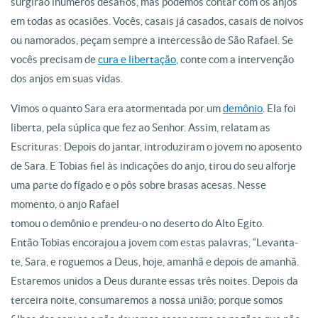
surgirão inúmeros desafios, mas podemos contar com os anjos
em todas as ocasiões. Vocês, casais já casados, casais de noivos
ou namorados, peçam sempre a intercessão de São Rafael. Se
vocês precisam de
cura e libertação
, conte com a intervenção
dos anjos em suas vidas.
Vimos o quanto Sara era atormentada por um
demônio
. Ela foi
liberta, pela súplica que fez ao Senhor. Assim, relatam as
Escrituras: Depois do jantar, introduziram o jovem no aposento
de Sara. E Tobias fiel às indicações do anjo, tirou do seu alforje
uma parte do fígado e o pôs sobre brasas acesas. Nesse
momento, o anjo Rafael
tomou o demônio e prendeu-o no deserto do Alto Egito.
Então Tobias encorajou a jovem com estas palavras, “Levanta-
te, Sara, e roguemos a Deus, hoje, amanhã e depois de amanhã.
Estaremos unidos a Deus durante essas três noites. Depois da
terceira noite, consumaremos a nossa união; porque somos