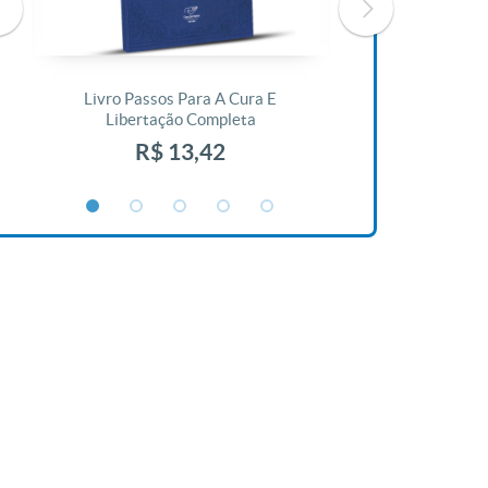
Livro Passos Para A Cura E
Livro A Bíblia N
Libertação Completa
R$ 1
R$ 13,42