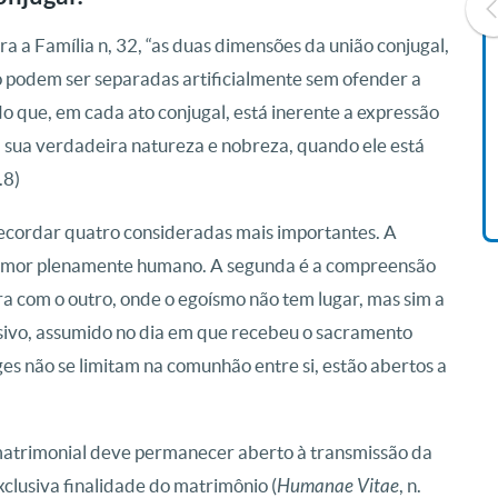
ra a Família n, 32, “as duas dimensões da união conjugal,
o podem ser separadas artificialmente sem ofender a
Livro O Padre: A História De
o que, em cada ato conjugal, está inerente a expressão
Vida De Jonas Abib
 sua verdadeira natureza e nobreza, quando ele está
R$ 49,90
n.8)
 recordar quatro consideradas mais importantes. A
 amor plenamente humano. A segunda é a compreensão
a com o outro, onde o egoísmo não tem lugar, mas sim a
clusivo, assumido no dia em que recebeu o sacramento
es não se limitam na comunhão entre si, estão abertos a
 matrimonial deve permanecer aberto à transmissão da
clusiva finalidade do matrimônio (
Humanae Vitae
, n.