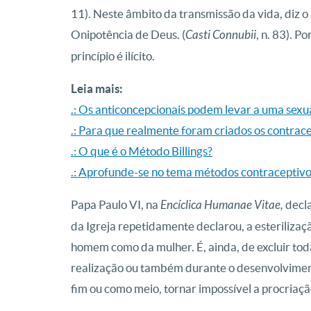
11). Neste âmbito da transmissão da vida, diz o 
Onipotência de Deus. (
Casti Connubii
, n. 83). P
princípio é ilícito.
Leia mais:
.: Os anticoncepcionais podem levar a uma sex
.: Para que realmente foram criados os contrac
.: O que é o Método Billings?
.: Aprofunde-se no tema métodos contraceptiv
Papa Paulo VI, na
Encíclica Humanae Vitae,
decla
da Igreja repetidamente declarou, a esterilizaç
homem como da mulher. É, ainda, de excluir toda
realização ou também durante o desenvolvimen
fim ou como meio, tornar impossível a procriação