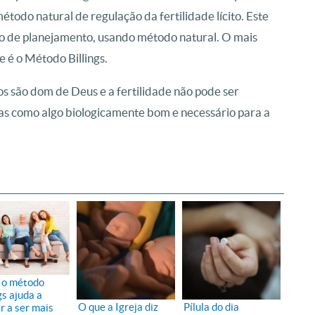
método natural de regulação da fertilidade lícito. Este
o de planejamento, usando método natural. O mais
 é o Método Billings.
hos são dom de Deus e a fertilidade não pode ser
s como algo biologicamente bom e necessário para a
 o método
gs ajuda a
O que a Igreja diz
Pílula do dia
r a ser mais