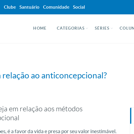
a
Clube
Santuário
Comunidade
Social
HOME
CATEGORIAS
SÉRIES
COLUN
m relação ao anticoncepcional?
eja em relação aos métodos
pcional
es, é a favor da vida e presa por seu valor inestimável.