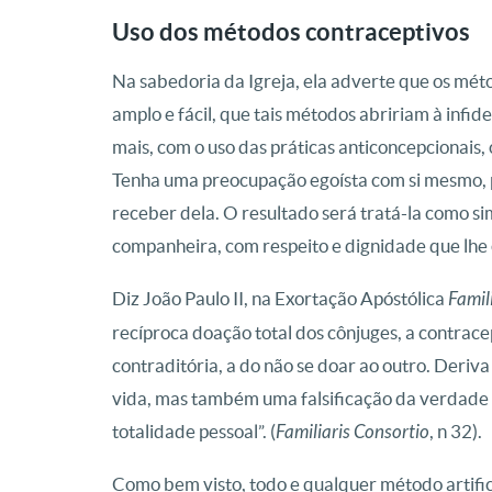
Uso dos métodos contraceptivos
Na sabedoria da Igreja, ela adverte que os mét
amplo e fácil, que tais métodos abririam à infi
mais, com o uso das práticas anticoncepcionais,
Tenha uma preocupação egoísta com si mesmo,
receber dela. O resultado será tratá-la como si
companheira, com respeito e dignidade que lhe é
Diz João Paulo II, na Exortação Apóstólica
Famil
recíproca doação total dos cônjuges, a contra
contraditória, a do não se doar ao outro. Deriv
vida, mas também uma falsificação da verdade 
totalidade pessoal”. (
Familiaris Consortio
, n 32).
Como bem visto, todo e qualquer método artifici