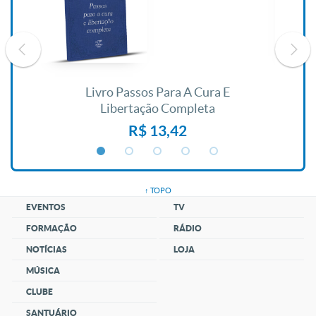
ida
Livro Passos Para A Cura E
L
Libertação Completa
R$ 13,42
↑ TOPO
EVENTOS
TV
FORMAÇÃO
RÁDIO
NOTÍCIAS
LOJA
MÚSICA
CLUBE
SANTUÁRIO