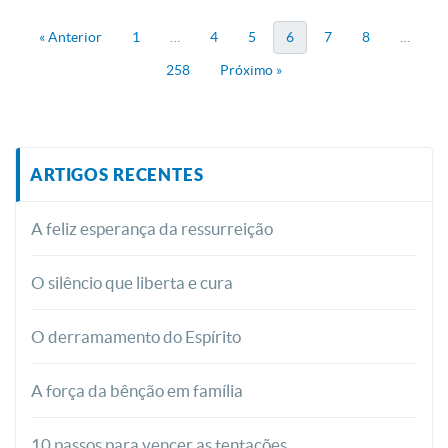
« Anterior
1
…
4
5
6
7
8
…
258
Próximo »
ARTIGOS RECENTES
A feliz esperança da ressurreição
O silêncio que liberta e cura
O derramamento do Espírito
A força da bênção em família
10 passos para vencer as tentações