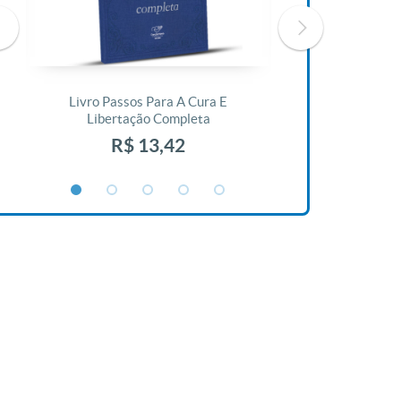
Livro Passos Para A Cura E
Livro A Bíblia N
Libertação Completa
R$ 1
R$ 13,42