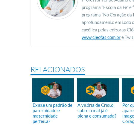
programa “Escola da Fé” e
programa “No Coração da I
aprofundamento em todo o B
católica pelas editoras Clé
www.cleofas.com.br
e Twit
RELACIONADOS
Existe um padrão de
A vitória de Cristo
Por q
paternidade e
sobre o mal já é
apare
maternidade
plena e consumada?
image
perfeita?
Coraç