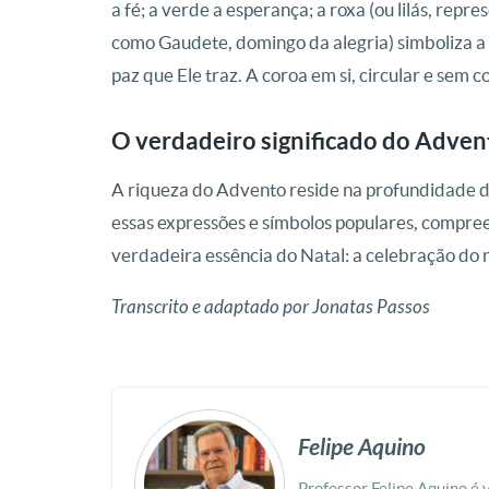
a fé; a verde a esperança; a roxa (ou lilás, re
como Gaudete, domingo da alegria) simboliza a a
paz que Ele traz. A coroa em si, circular e sem 
O verdadeiro significado do Adven
A riqueza do Advento reside na profundidade de
essas expressões e símbolos populares, compree
verdadeira essência do Natal: a celebração do 
Transcrito e adaptado por Jonatas Passos
Felipe Aquino
Professor Felipe Aquino é 