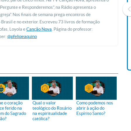
 “Pergunte e Responderemos”, na Rádio apresenta o
greja”. Nos finais de semana prega encontros de
rasil e no exterior. Escreveu 73 livros de formação
ofas, Loyola e
Canção Nova
. Página do professor:
Livro O Padre: A História De
ter:
@pfelipeaquino
Vida De Jonas Abib
R$ 42,41
ue o coração
Qual o valor
Como podemos nos
ce ferido na
teológico do Rosário
abrir à ação do
m do Sagrado
na espiritualidade
Espírito Santo?
ão?
católica?