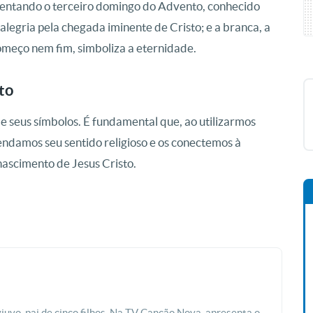
presentando o terceiro domingo do Advento, conhecido
legria pela chegada iminente de Cristo; e a branca, a
começo nem fim, simboliza a eternidade.
to
 seus símbolos. É fundamental que, ao utilizarmos
ndamos seu sentido religioso e os conectemos à
nascimento de Jesus Cristo.
viuvo, pai de cinco filhos. Na TV Canção Nova, apresenta o