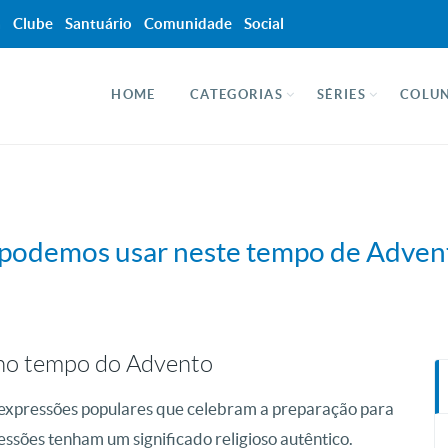
a
Clube
Santuário
Comunidade
Social
HOME
CATEGORIAS
SÉRIES
COLUN
 podemos usar neste tempo de Adven
 no tempo do Advento
 expressões populares que celebram a preparação para
essões tenham um significado religioso autêntico.