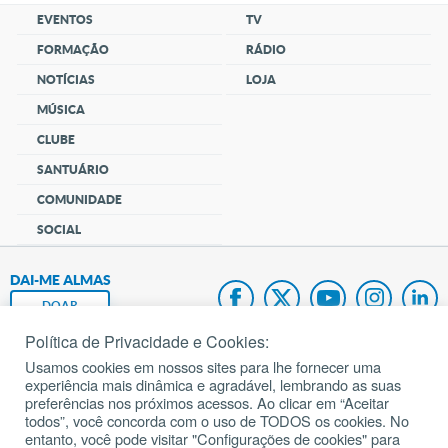
EVENTOS
TV
FORMAÇÃO
RÁDIO
NOTÍCIAS
LOJA
MÚSICA
CLUBE
SANTUÁRIO
COMUNIDADE
SOCIAL
DAI-ME ALMAS
DOAR
Política de Privacidade e Cookies:
Fundação João Paulo II
Usamos cookies em nossos sites para lhe fornecer uma
experiência mais dinâmica e agradável, lembrando as suas
Pedido de Oração
preferências nos próximos acessos. Ao clicar em “Aceitar
todos”, você concorda com o uso de TODOS os cookies. No
Mapa do site
entanto, você pode visitar "Configurações de cookies" para