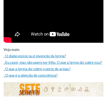
Veja mais:
.:O diabo existe ou é invenção da Igreja?
.:Eu casei, mas não quero ter filho. O que a Igreja diz sobre isso?
.:O que a Igreja diz sobre o porte de armas?
.:O que é a objeção de consciência?