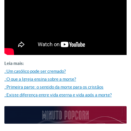
Leia mais:
.:Um católico pode ser cremado?
.:O que a Igreja ensina sobre a morte?
.:Primeira parte: o sentido da morte para os cristãos
.:Existe diferença entre vida eterna e vida após a morte?