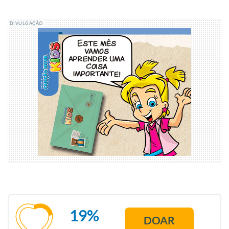
DIVULGAÇÃO
19%
DOAR