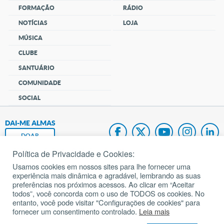
FORMAÇÃO
RÁDIO
NOTÍCIAS
LOJA
MÚSICA
CLUBE
SANTUÁRIO
COMUNIDADE
SOCIAL
DAI-ME ALMAS
DOAR
Política de Privacidade e Cookies:
Fundação João Paulo II
Usamos cookies em nossos sites para lhe fornecer uma
experiência mais dinâmica e agradável, lembrando as suas
Pedido de Oração
preferências nos próximos acessos. Ao clicar em “Aceitar
todos”, você concorda com o uso de TODOS os cookies. No
Mapa do site
entanto, você pode visitar "Configurações de cookies" para
fornecer um consentimento controlado.
Leia mais
Internacional