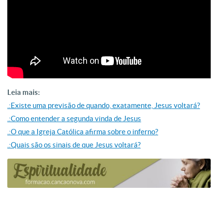
Leia mais:
.:Existe uma previsão de quando, exatamente, Jesus voltará?
.:Como entender a segunda vinda de Jesus
.:O que a Igreja Católica afirma sobre o inferno?
.:Quais são os sinais de que Jesus voltará?