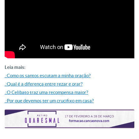
Leia mais:
.:Como os santos escutam a minha oração?
.:Qual é a diferença entre rezar e orar?
.:O Celibato traz uma recompensa maior?
.:Por que devemos ter um crucifixo em casa?