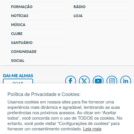
FORMAÇÃO
RÁDIO
NOTÍCIAS
LOJA
MÚSICA
CLUBE
SANTUÁRIO
COMUNIDADE
SOCIAL
DAI-ME ALMAS
DOAR
Política de Privacidade e Cookies:
Fundação João Paulo II
Usamos cookies em nossos sites para lhe fornecer uma
experiência mais dinâmica e agradável, lembrando as suas
Pedido de Oração
preferências nos próximos acessos. Ao clicar em “Aceitar
todos”, você concorda com o uso de TODOS os cookies. No
Mapa do site
entanto, você pode visitar "Configurações de cookies" para
fornecer um consentimento controlado.
Leia mais