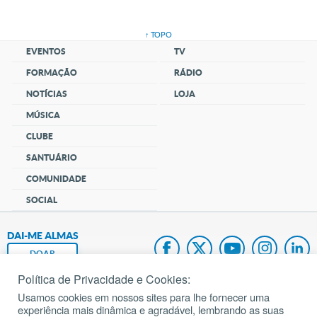
↑ TOPO
EVENTOS
TV
FORMAÇÃO
RÁDIO
NOTÍCIAS
LOJA
MÚSICA
CLUBE
SANTUÁRIO
COMUNIDADE
SOCIAL
DAI-ME ALMAS
DOAR
Política de Privacidade e Cookies:
Fundação João Paulo II
Usamos cookies em nossos sites para lhe fornecer uma
experiência mais dinâmica e agradável, lembrando as suas
Pedido de Oração