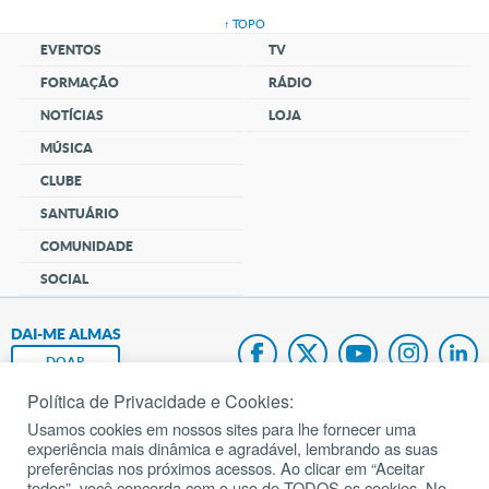
↑ TOPO
EVENTOS
TV
FORMAÇÃO
RÁDIO
NOTÍCIAS
LOJA
MÚSICA
CLUBE
SANTUÁRIO
COMUNIDADE
SOCIAL
DAI-ME ALMAS
DOAR
Política de Privacidade e Cookies:
Fundação João Paulo II
Usamos cookies em nossos sites para lhe fornecer uma
experiência mais dinâmica e agradável, lembrando as suas
Pedido de Oração
preferências nos próximos acessos. Ao clicar em “Aceitar
todos”, você concorda com o uso de TODOS os cookies. No