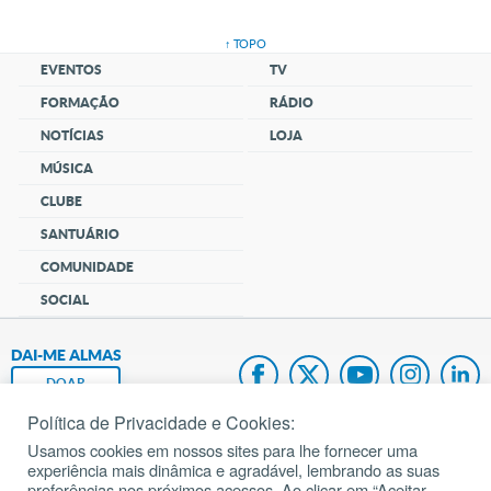
↑ TOPO
EVENTOS
TV
FORMAÇÃO
RÁDIO
NOTÍCIAS
LOJA
MÚSICA
CLUBE
SANTUÁRIO
COMUNIDADE
SOCIAL
DAI-ME ALMAS
DOAR
Política de Privacidade e Cookies:
Fundação João Paulo II
Usamos cookies em nossos sites para lhe fornecer uma
experiência mais dinâmica e agradável, lembrando as suas
Pedido de Oração
preferências nos próximos acessos. Ao clicar em “Aceitar