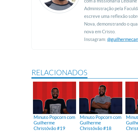
com a missionária Lediane
Administração pela Faculd
escreve uma reflexão sobre
Nova, demonstrando o quan
nova em Cristo.
Instagram:
@guilhermeca
RELACIONADOS
Minuto Popcorn com
Minuto Popcorn com
Minut
Guilherme
Guilherme
Guilh
Christóvão #19
Christóvão #18
Chris