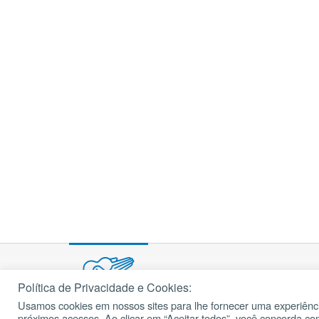
Política de Privacidade e Cookies:
Usamos cookies em nossos sites para lhe fornecer uma experiênci
próximos acessos. Ao clicar em “Aceitar todos”, você concorda c
© 2002 – 2026
cancaonova.com