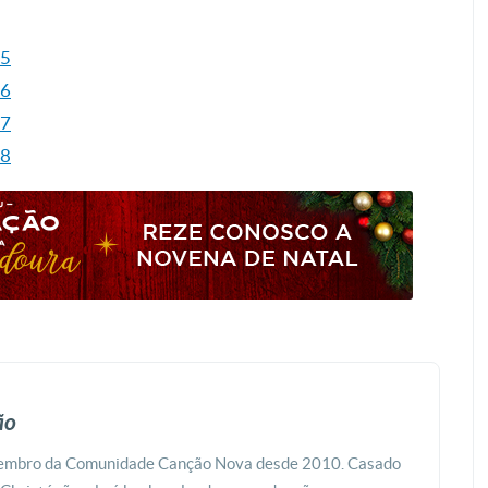
15
16
17
18
ão
membro da Comunidade Canção Nova desde 2010. Casado