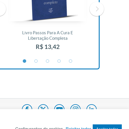
Livro Passos Para A Cura E
Livro A Bíblia N
Libertação Completa
R$ 1
R$ 13,42
Configurações de cookies
Rejeitar todos
Aceitar todos
pa do site
Internacional