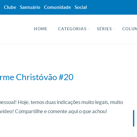
a
Clube
Santuário
Comunidade
Social
HOME
CATEGORIAS
SÉRIES
COLUN
rme Christóvão #20
essoal! Hoje, temos duas indicações muito legais, muito
o vídeo! Compartilhe e comente aqui o que achou!