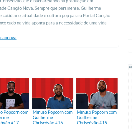
 Christóvão, ele é bacharelando na graduação em
ade Canção Nova. Sempre que pertinente, Guilherme
 cotidiano, atualidade e cultura pop para o Portal Canção
to tudo na vida aponta para a necessidade de uma vida
ncaonova
D
o Popcorn com
Minuto Popcorn com
Minuto Popcorn com
erme
Guilherme
Guilherme
tóvão #17
Christóvão #16
Christóvão #15