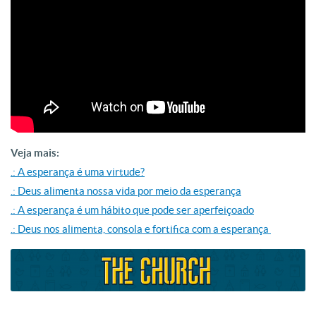
Veja mais:
.: A esperança é uma virtude?
.: Deus alimenta nossa vida por meio da esperança
.: A esperança é um hábito que pode ser aperfeiçoado
.: Deus nos alimenta, consola e fortifica com a esperança