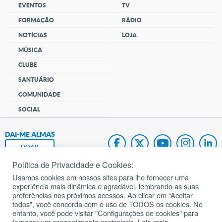
EVENTOS
TV
FORMAÇÃO
RÁDIO
NOTÍCIAS
LOJA
MÚSICA
CLUBE
SANTUÁRIO
COMUNIDADE
SOCIAL
DAI-ME ALMAS
DOAR
Política de Privacidade e Cookies:
Fundação João Paulo II
Usamos cookies em nossos sites para lhe fornecer uma
experiência mais dinâmica e agradável, lembrando as suas
Pedido de Oração
preferências nos próximos acessos. Ao clicar em “Aceitar
todos”, você concorda com o uso de TODOS os cookies. No
Mapa do site
entanto, você pode visitar "Configurações de cookies" para
fornecer um consentimento controlado.
Leia mais