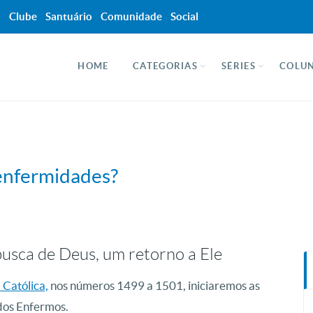
a
Clube
Santuário
Comunidade
Social
HOME
CATEGORIAS
SÉRIES
COLUN
enfermidades?
usca de Deus, um retorno a Ele
 Católica,
nos números 1499 a 1501, iniciaremos as
dos Enfermos.