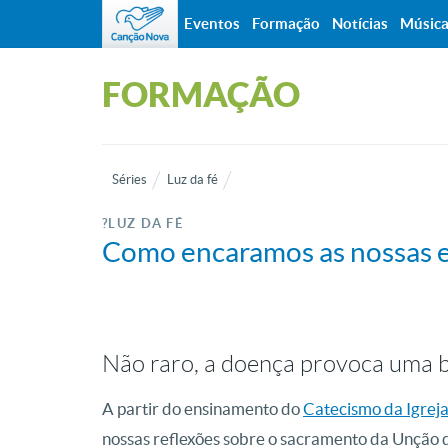
Eventos
Formação
Notícias
Músic
FORMAÇÃO
Séries
Luz da fé
?LUZ DA FÉ
Como encaramos as nossas 
Não raro, a doença provoca uma b
A partir do ensinamento do
Catecismo da Igreja
nossas reflexões sobre o sacramento da Unção 