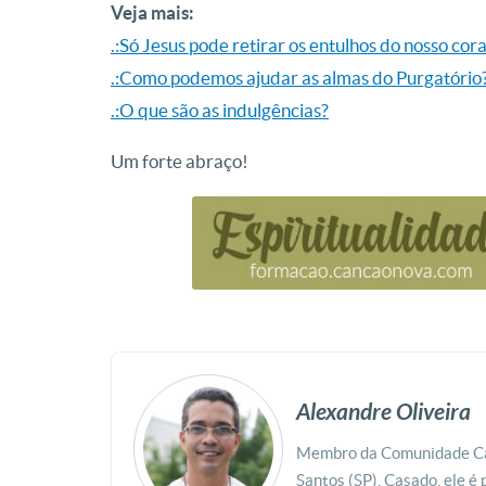
Veja mais:
.:Só Jesus pode retirar os entulhos do nosso cor
.:Como podemos ajudar as almas do Purgatório
.:O que são as indulgências?
Um forte abraço!
Alexandre Oliveira
Membro da Comunidade Can
Santos (SP). Casado, ele é 