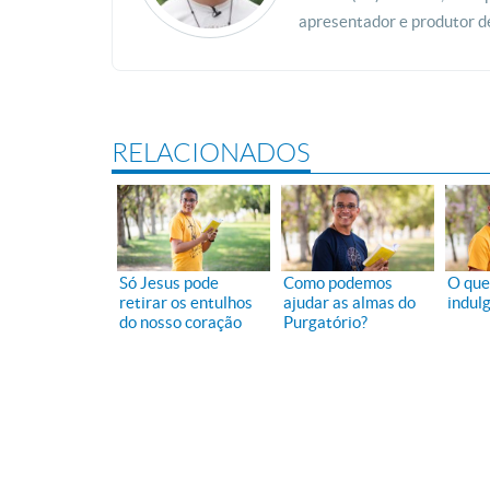
apresentador e produtor d
RELACIONADOS
Só Jesus pode
Como podemos
O que
retirar os entulhos
ajudar as almas do
indul
do nosso coração
Purgatório?