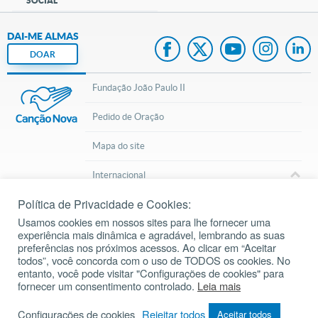
SOCIAL
DAI-ME ALMAS
DOAR
Fundação João Paulo II
Pedido de Oração
Mapa do site
Internacional
Política de Privacidade e Cookies:
© 2002 – 2026
Todos os direitos reservados.
cancaonova.com
Usamos cookies em nossos sites para lhe fornecer uma
experiência mais dinâmica e agradável, lembrando as suas
preferências nos próximos acessos. Ao clicar em “Aceitar
todos”, você concorda com o uso de TODOS os cookies. No
entanto, você pode visitar "Configurações de cookies" para
fornecer um consentimento controlado.
Leia mais
Baixe o aplicativo da Liturgia Diária
Configurações de cookies
Rejeitar todos
Aceitar todos