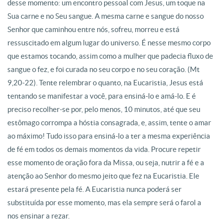
desse momento: um encontro pessoal com Jesus, um toque na
Sua carne e no Seu sangue. A mesma carne e sangue do nosso
Senhor que caminhou entre nós, sofreu, morreu e está
ressuscitado em algum lugar do universo. É nesse mesmo corpo
que estamos tocando, assim como a mulher que padecia fluxo de
sangue o fez, e foi curada no seu corpo e no seu coração. (Mt
9,20-22). Tente relembrar o quanto, na Eucaristia, Jesus está
tentando se manifestar a você, para ensiná-lo e amá-lo. E é
preciso recolher-se por, pelo menos, 10 minutos, até que seu
estômago corrompa a hóstia consagrada, e, assim, tente o amar
ao máximo! Tudo isso para ensiná-lo a ter a mesma experiência
de fé em todos os demais momentos da vida. Procure repetir
esse momento de oração fora da Missa, ou seja, nutrir a fé e a
atenção ao Senhor do mesmo jeito que fez na Eucaristia. Ele
estará presente pela fé. A Eucaristia nunca poderá ser
substituída por esse momento, mas ela sempre será o farol a
nos ensinar a rezar.