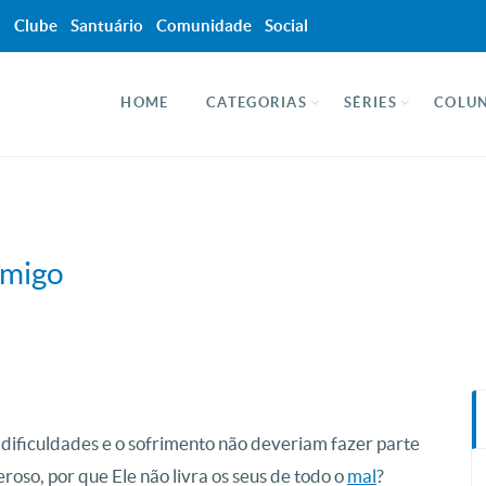
a
Clube
Santuário
Comunidade
Social
HOME
CATEGORIAS
SÉRIES
COLUN
imigo
dificuldades e o sofrimento não deveriam fazer parte
eroso, por que Ele não livra os seus de todo o
mal
?