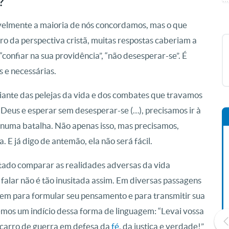
?
velmente a maioria de nós concordamos, mas o que
ro da perspectiva cristã, muitas respostas caberiam a
confiar na sua providência”, “não desesperar-se”. É
s e necessárias.
iante das pelejas da vida e dos combates que travamos
 Deus e esperar sem desesperar-se (…), precisamos ir à
r numa batalha. Não apenas isso, mas precisamos,
E já digo de antemão, ela não será fácil.
tado comparar as realidades adversas da vida
falar não é tão inusitada assim. Em diversas passagens
uagem para formular seu pensamento e para transmitir sua
emos um indício dessa forma de linguagem: “Levai vossa
no carro de guerra em defesa da
fé
, da justiça e verdade!”