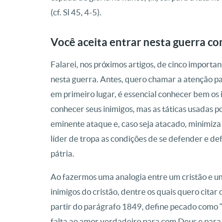
(cf. Sl 45, 4-5).
Você aceita entrar nesta guerra c
Falarei, nos próximos artigos, de cinco importa
nesta guerra. Antes, quero chamar a atenção p
em primeiro lugar, é essencial conhecer bem os 
conhecer seus inimigos, mas as táticas usadas p
eminente ataque e, caso seja atacado, minimiza 
líder de tropa as condições de se defender e de
pátria.
Ao fazermos uma analogia entre um cristão e u
inimigos do cristão, dentre os quais quero citar
partir do parágrafo 1849, define pecado como “
falta ao amor verdadeiro para com Deus e para 