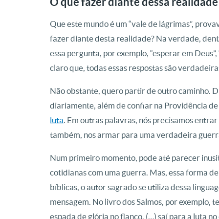
O que fazer diante dessa realidade
Que este mundo é um “vale de lágrimas”, prova
fazer diante desta realidade? Na verdade, dent
essa pergunta, por exemplo, “esperar em Deus”, “
claro que, todas essas respostas são verdadeira
Não obstante, quero partir de outro caminho. D
diariamente, além de confiar na Providência de
luta
. Em outras palavras, nós precisamos entra
também, nos armar para uma verdadeira guerra. 
Num primeiro momento, pode até parecer inusi
cotidianas com uma guerra. Mas, essa forma de 
bíblicas, o autor sagrado se utiliza dessa ling
mensagem. No livro dos Salmos, por exemplo, t
espada de glória no flanco, (…) saí para a luta 