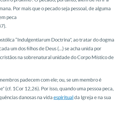
ana. Por mais que o pecado seja pessoal, de alguma
uem peca
87).
ostólica “Indulgentiarum Doctrina”, ao tratar do dogma
cada um dos filhos de Deus (…) se acha unida por
 cristãos na sobrenatural unidade do Corpo Místico de
s membros padecem com ele; ou, se um membro é
” (cf. 1Cor 12,26). Por isso, quando uma pessoa peca,
equências danosas na vida
espiritual
da Igreja e na sua