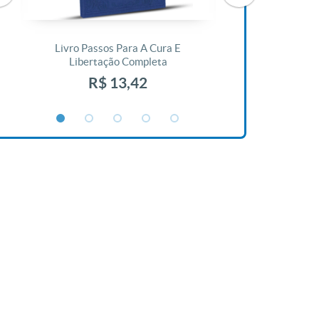
Livro Passos Para A Cura E
Livro A Bíblia N
Libertação Completa
R$ 1
R$ 13,42