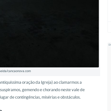
D
eida/cancaonova.com
ntiquíssima oração da Igreja) ao clamarmos a
s suspiramos, gemendo e chorando neste vale de
lugar de contingências, misérias e obstáculos.