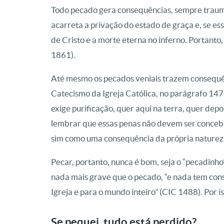
Todo pecado gera consequências, sempre traumá
acarreta a privação do estado de graça e, se es
de Cristo e a morte eterna no inferno. Portanto
1861).
Até mesmo os pecados veniais trazem consequên
Catecismo da Igreja Católica, no parágrafo 1472
exige purificação, quer aqui na terra, quer dep
lembrar que essas penas não devem ser concebi
sim como uma consequência da própria naturez
Pecar, portanto, nunca é bom, seja o “pecadinho”
nada mais grave que o pecado, “e nada tem cons
Igreja e para o mundo inteiro” (CIC 1488). Por is
Se pequei, tudo está perdido?