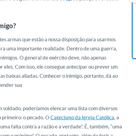
Livro O Padre: A História De
omigo?
Vida De Jonas Abib
R$ 42,41
ntes armas que estão a nossa disposição para usarmos
ara uma importante realidade. Dentro de uma guerra,
inimigos. O general de exército deve, não apenas
or eles. Com isso, ele consegue antecipar ou prever um
as baixas aliadas. Conhecer o inimigo, portanto, dá ao
fender sua
m soldado, poderíamos elencar uma lista com diversos
 o primeiro: o pecado. O
Catecismo da Igreja Católica
, a
uma falta contra a razão e a verdade”. É, também, “uma
com o próximo”. O pecado, portanto, além de ferir a