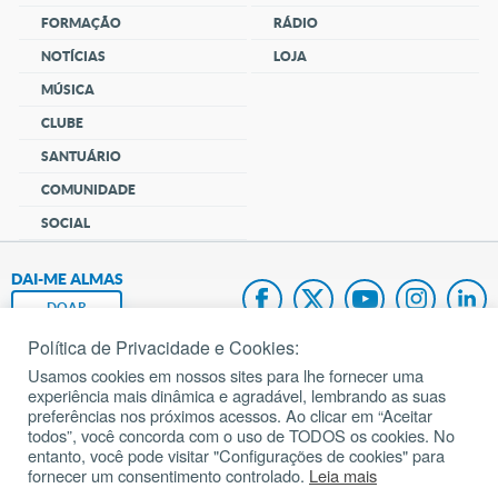
FORMAÇÃO
RÁDIO
NOTÍCIAS
LOJA
MÚSICA
CLUBE
SANTUÁRIO
COMUNIDADE
SOCIAL
DAI-ME ALMAS
DOAR
Política de Privacidade e Cookies:
Fundação João Paulo II
Usamos cookies em nossos sites para lhe fornecer uma
experiência mais dinâmica e agradável, lembrando as suas
Pedido de Oração
preferências nos próximos acessos. Ao clicar em “Aceitar
todos”, você concorda com o uso de TODOS os cookies. No
Mapa do site
entanto, você pode visitar "Configurações de cookies" para
fornecer um consentimento controlado.
Leia mais
Internacional