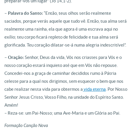
preparar-vos um lugar” (Jo 14,1-2).
– Palavra do Santo:
“Então, teus olhos serão realmente
saciados, porque verás aquele que tudo vê. Então, tua alma será
realmente uma rainha, ela que agora é uma escrava aqui no
exílio; teu corpo ficará repleto de felicidade e tua alma será
glorificada. Teu coração dilatar-se-á numa alegria indescritível”.
– Oração:
Senhor, Deus da vida, Vós nos criastes para Vós e o
nosso coração estará inquieto até que em Vós não repouse.
Concedei-nos a graça de caminhar decididos rumo à Pátria
celeste para a qual nos dirigimos, sem esquecer o bem que nos
cabe realizar nesta vida para obtermos a
vida eterna
. Por Nosso
Senhor Jesus Cristo, Vosso Filho, na unidade do Espírito Santo.
Amém!
– Reza-se: um Pai-Nosso; uma Ave-Maria e um Glória ao Pai.
Formação Canção Nova