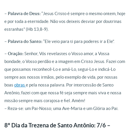
– Palavra de Deus:
“Jesus Cristo é sempre o mesmo ontem, hoje
e por toda a eternidade. Não vos deixeis desviar por doutrinas
estranhas” (Hb 13,8-9).
– Palavra do Santo:
“Ele veio para ti para poderes ir a Ele”.
– Oração:
Senhor, Vós revelastes o Vosso amor, a Vossa
bondade, o Vosso perdão e a imagem em Cristo Jesus. Fazei com
que possamos reconhecê-Lo e amá-Lo, segui-Lo e indicá-Lo
sempre aos nossos irmãos, pelo exemplo de vida, por nossas
boas
obras
e pela nossa palavra. Por intercessão de Santo
Antônio, fazei com que nossa fé seja sempre mais viva e nossa
missão sempre mais corajosa e fiel. Amém!
– Reza-se: um Pai-Nosso; uma Ave-Maria e um Glória ao Pai.
8º Dia da Trezena de Santo Antônio: 7/6 –