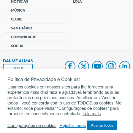
NOTÍCIAS
LOJA
MÚSICA
CLUBE
SANTUÁRIO
COMUNIDADE
SOCIAL
DAI-ME ALMAS
DOAR
Política de Privacidade e Cookies:
Fundação João Paulo II
Usamos cookies em nossos sites para lhe fornecer uma
experiência mais dinâmica e agradável, lembrando as suas
Pedido de Oração
preferências nos próximos acessos. Ao clicar em “Aceitar
todos”, você concorda com o uso de TODOS os cookies. No
Mapa do site
entanto, você pode visitar "Configurações de cookies" para
fornecer um consentimento controlado.
Leia mais
Internacional
Configurações de cookies
Rejeitar todos
Aceitar todos
© 2002 – 2026
Todos os direitos reservados.
cancaonova.com