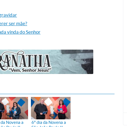
gravidar
uerer ser mãe?
unda vinda do Senhor
a da Novena a
6º dia da Novena a