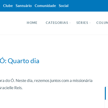
a
Clube
Santuário
Comunidade
Social
HOME
CATEGORIAS
SÉRIES
COLUN
Ó: Quarto dia
ra do Ó. Neste dia, rezemos juntos com a missionária
acielle Reis.