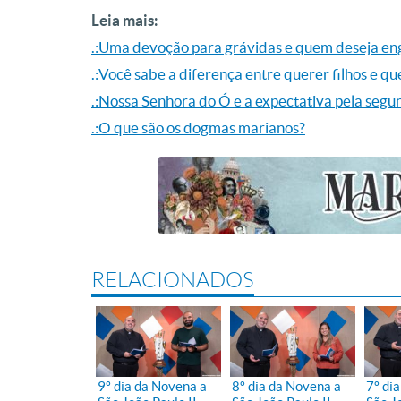
Leia mais:
.:Uma devoção para grávidas e quem deseja en
.:Você sabe a diferença entre querer filhos e q
.:Nossa Senhora do Ó e a expectativa pela seg
.:O que são os dogmas marianos?
RELACIONADOS
9º dia da Novena a
8º dia da Novena a
7º di