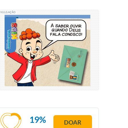
IVULGAÇÃO
19%
DOAR