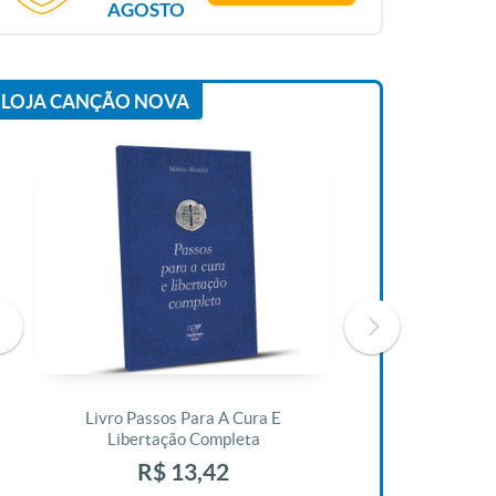
AGOSTO
LOJA CANÇÃO NOVA
Livro Passos Para A Cura E
Livro A Bíblia N
Libertação Completa
R$ 1
R$ 13,42