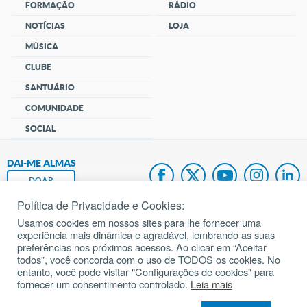
FORMAÇÃO
RÁDIO
NOTÍCIAS
LOJA
MÚSICA
CLUBE
SANTUÁRIO
COMUNIDADE
SOCIAL
DAI-ME ALMAS
DOAR
Política de Privacidade e Cookies:
Fundação João Paulo II
Usamos cookies em nossos sites para lhe fornecer uma
experiência mais dinâmica e agradável, lembrando as suas
Pedido de Oração
preferências nos próximos acessos. Ao clicar em “Aceitar
todos”, você concorda com o uso de TODOS os cookies. No
Mapa do site
entanto, você pode visitar "Configurações de cookies" para
fornecer um consentimento controlado.
Leia mais
Internacional