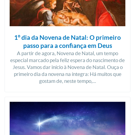
1° dia da Novena de Natal: O primeiro
passo para a confiança em Deus
A partir de agora, Novena de Natal, um tempo
especial marcado pela feliz espera do nascimento de
Jesus. Vamos dar início à Novena de Natal. Ouça o
primeiro dia da novena na íntegra: Há muitos que
gostam de, neste tempo,...