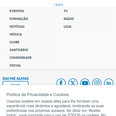
↑ TOPO
EVENTOS
TV
FORMAÇÃO
RÁDIO
NOTÍCIAS
LOJA
MÚSICA
CLUBE
SANTUÁRIO
COMUNIDADE
SOCIAL
DAI-ME ALMAS
DOAR
Política de Privacidade e Cookies:
Fundação João Paulo II
Usamos cookies em nossos sites para lhe fornecer uma
experiência mais dinâmica e agradável, lembrando as suas
Pedido de Oração
preferências nos próximos acessos. Ao clicar em “Aceitar
todos”, você concorda com o uso de TODOS os cookies. No