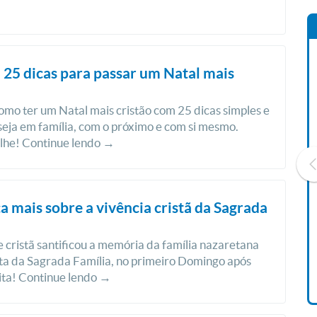
 25 dicas para passar um Natal mais
omo ter um Natal mais cristão com 25 dicas simples e
 seja em família, com o próximo e com si mesmo.
lhe! Continue lendo →
 mais sobre a vivência cristã da Sagrada
Livro O Padre: A História De
Vida De Jonas Abib
 cristã santificou a memória da família nazaretana
ta da Sagrada Família, no primeiro Domingo após
R$ 42,41
lita! Continue lendo →