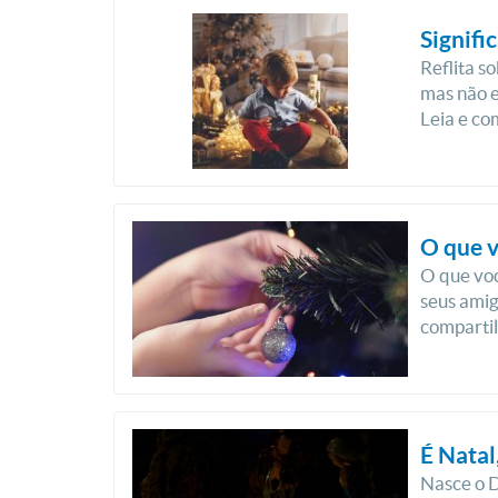
Signifi
Reflita s
mas não e
Leia e co
O que v
O que voc
seus amig
comparti
É Natal
Nasce o D