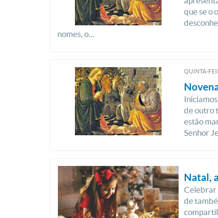
apresenta
que se o
desconhe
nomes, o...
QUINTA-FEI
Novena
Iniciamos
de outro 
estão ma
Senhor Jes
Natal, 
Celebrar 
de também
comparti