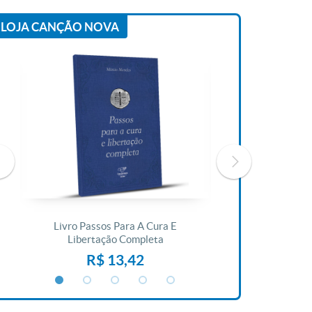
LOJA CANÇÃO NOVA
Livro Passos Para A Cura E
Livro A Bíblia N
Libertação Completa
R$ 1
R$ 13,42