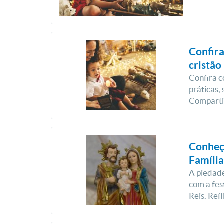
Confira
cristão
Confira c
práticas,
Comparti
Conheça
Família
A piedade
com a fes
Reis. Ref