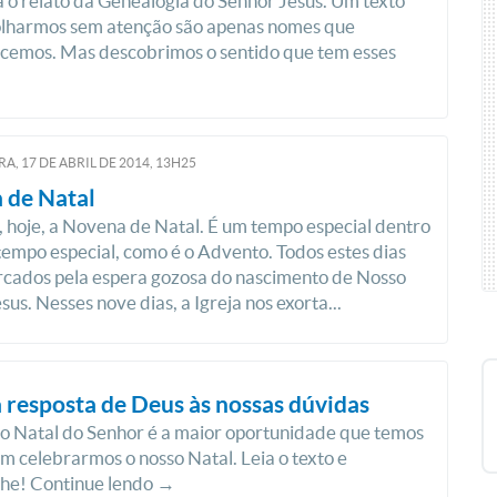
 o relato da Genealogia do Senhor Jesus. Um texto
 olharmos sem atenção são apenas nomes que
cemos. Mas descobrimos o sentido que tem esses
RA, 17
DE
ABRIL
DE
2014, 13H25
 de Natal
, hoje, a Novena de Natal. É um tempo especial dentro
tempo especial, como é o Advento. Todos estes dias
rcados pela espera gozosa do nascimento de Nosso
us. Nesses nove dias, a Igreja nos exorta...
a resposta de Deus às nossas dúvidas
o Natal do Senhor é a maior oportunidade que temos
 celebrarmos o nosso Natal. Leia o texto e
lhe! Continue lendo →