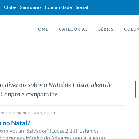
a
Clube
Santuário
Comunidade
Social
HOME
CATEGORIAS
SÉRIES
COLUN
 diversos sobre o Natal de Cristo, além de
 Confira e compartilhe!
RA, 17
DE
ABRIL
DE
2014, 13H48
a no Natal?
ara vós um Salvador” (Lucas 2,11). Estamos
o o tempo litúrgico do Advento, preparando as