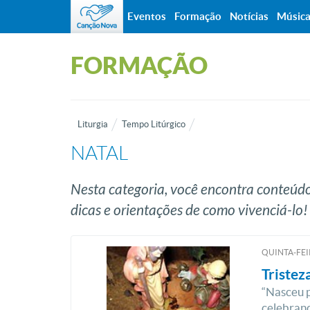
Eventos
Formação
Notícias
Músic
FORMAÇÃO
Liturgia
Tempo Litúrgico
NATAL
Nesta categoria, você encontra conteúdos
dicas e orientações de como vivenciá-lo!
QUINTA-FEI
Tristez
“Nasceu p
celebrand