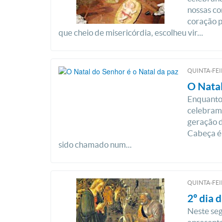
nossas co
coração 
que cheio de misericórdia, escolheu vir...
QUINTA-FEI
O Natal
Enquanto
celebram
geração d
Cabeça é
sido chamado num...
QUINTA-FEI
2º dia 
Neste seg