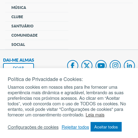
MÚSICA
CLUBE
SANTUÁRIO
COMUNIDADE
SOCIAL
DAI-ME ALMAS
DOAR
Política de Privacidade e Cookies:
Fundação João Paulo II
Usamos cookies em nossos sites para lhe fornecer uma
experiência mais dinâmica e agradável, lembrando as suas
Pedido de Oração
preferências nos próximos acessos. Ao clicar em “Aceitar
todos”, você concorda com o uso de TODOS os cookies. No
Mapa do site
entanto, você pode visitar "Configurações de cookies" para
fornecer um consentimento controlado.
Leia mais
Internacional
Configurações de cookies
Rejeitar todos
Aceitar todos
© 2002 – 2026
Todos os direitos reservados.
cancaonova.com