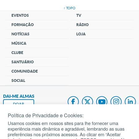
↑ TOPO
EVENTOS
TV
FORMAÇÃO
RÁDIO
NOTÍCIAS
LOJA
MÚSICA
CLUBE
SANTUÁRIO
COMUNIDADE
SOCIAL
DAI-ME ALMAS
DOAR
Política de Privacidade e Cookies:
Fundação João Paulo II
Usamos cookies em nossos sites para lhe fornecer uma
experiência mais dinâmica e agradável, lembrando as suas
Pedido de Oração
preferências nos próximos acessos. Ao clicar em “Aceitar