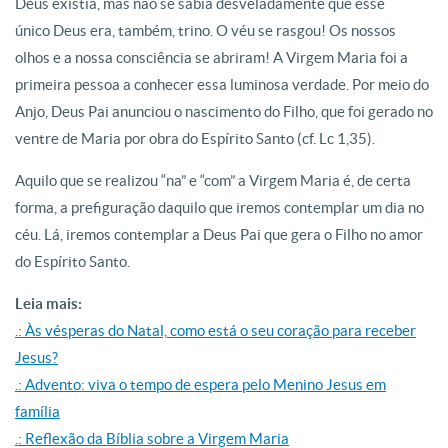
Deus existia, mas não se sabia desveladamente que esse
único Deus era, também, trino. O véu se rasgou! Os nossos
olhos e a nossa consciência se abriram! A Virgem Maria foi a
primeira pessoa a conhecer essa luminosa verdade. Por meio do
Anjo, Deus Pai anunciou o nascimento do Filho, que foi gerado no
ventre de Maria por obra do Espírito Santo (cf. Lc 1,35).
Aquilo que se realizou “na” e “com” a Virgem Maria é, de certa
forma, a prefiguração daquilo que iremos contemplar um dia no
céu. Lá, iremos contemplar a Deus Pai que gera o Filho no amor
do Espírito Santo.
Leia mais:
.: Às vésperas do Natal, como está o seu coração para receber
Jesus?
.: Advento: viva o tempo de espera pelo Menino Jesus em
família
.: Reflexão da Bíblia sobre a Virgem Maria