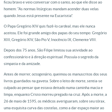
ficou bravo e veio conversar com o santo, ao que ele disse ao
homem: “As normas litúrgicas mandam acender duas velas
quando Jesus está presente na Eucaristia”.
O Papa Gregório XIV quis fazê-lo cardeal, mas ele nunca
aceitou. Ele foi grande amigo dos papas do seu tempo: Gregório
XIII, Gregório XIV, São Pio V, Inocêncio IX, Clemente VIII.
Depois dos 75 anos, São Filipe limitou sua atividade ao
confessionário e à direção espiritual. Possuía o segredo da
simpatia e da amizade.
Antes de morrer, octogenário, queimou os manuscritos dos seus
livros guardados na gaveta. Sobre o leito de morte, sentia-se
culpado ao pensar que estava deitado numa caminha macia e
limpa, enquanto Cristo morreu pregado na cruz. Após a morte, a
26 de maio de 1595, os médicos averiguaram, sobre seu tórax,
uma esquisita curva das costelas, como a dar espaço maior ao