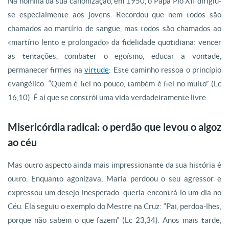
Na homilia da sua canonização, em 1950, o Papa Pio XII dirigiu-
se especialmente aos jovens. Recordou que nem todos são
chamados ao martírio de sangue, mas todos são chamados ao
«martírio lento e prolongado» da fidelidade quotidiana: vencer
as tentações, combater o egoísmo, educar a vontade,
permanecer firmes na
virtude
: Este caminho ressoa o princípio
evangélico: “Quem é fiel no pouco, também é fiel no muito” (Lc
16,10). É aí que se constrói uma vida verdadeiramente livre.
Misericórdia radical: o perdão que levou o algoz
ao céu
Mas outro aspecto ainda mais impressionante da sua história é
outro. Enquanto agonizava, Maria perdoou o seu agressor e
expressou um desejo inesperado: queria encontrá-lo um dia no
Céu. Ela seguiu o exemplo do Mestre na Cruz: “Pai, perdoa-lhes,
porque não sabem o que fazem” (Lc 23,34). Anos mais tarde,