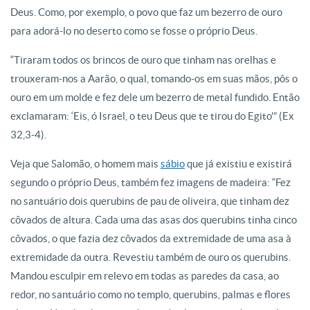
Deus. Como, por exemplo, o povo que faz um bezerro de ouro
para adorá-lo no deserto como se fosse o próprio Deus.
“Tiraram todos os brincos de ouro que tinham nas orelhas e
trouxeram-nos a Aarão, o qual, tomando-os em suas mãos, pôs o
ouro em um molde e fez dele um bezerro de metal fundido. Então
exclamaram: ‘Eis, ó Israel, o teu Deus que te tirou do Egito'” (Ex
32,3-4).
Veja que Salomão, o homem mais
sábio
que já existiu e existirá
segundo o próprio Deus, também fez imagens de madeira:
“Fez
no santuário dois querubins de pau de oliveira, que tinham dez
côvados de altura. Cada uma das asas dos querubins tinha cinco
côvados, o que fazia dez côvados da extremidade de uma asa à
extremidade da outra. Revestiu também de ouro os querubins.
Mandou esculpir em relevo em todas as paredes da casa, ao
redor, no santuário como no templo, querubins, palmas e flores