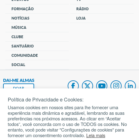
FORMAÇÃO
RÁDIO
NOTÍCIAS
LOJA
MÚSICA
CLUBE
SANTUÁRIO
COMUNIDADE
SOCIAL
DAI-ME ALMAS
DOAR
Política de Privacidade e Cookies:
Fundação João Paulo II
Usamos cookies em nossos sites para lhe fornecer uma
experiência mais dinâmica e agradável, lembrando as suas
Pedido de Oração
preferências nos próximos acessos. Ao clicar em “Aceitar
todos”, você concorda com o uso de TODOS os cookies. No
Mapa do site
entanto, você pode visitar "Configurações de cookies" para
fornecer um consentimento controlado.
Leia mais