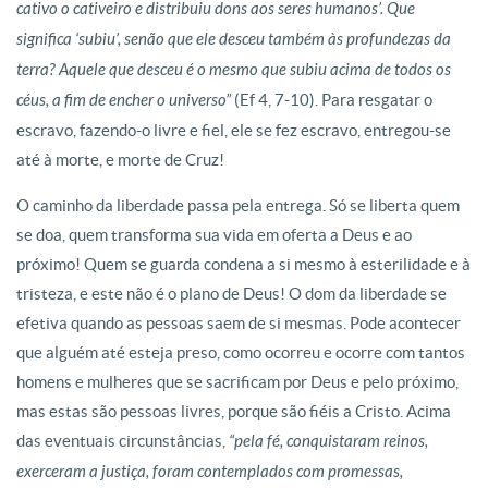
cativo o cativeiro e distribuiu dons aos seres humanos’. Que
significa ‘subiu’, senão que ele desceu também às profundezas da
terra? Aquele que desceu é o mesmo que subiu acima de todos os
céus, a fim de encher o universo”
(Ef 4, 7-10). Para resgatar o
escravo, fazendo-o livre e fiel, ele se fez escravo, entregou-se
até à morte, e morte de Cruz!
O caminho da liberdade passa pela entrega. Só se liberta quem
se doa, quem transforma sua vida em oferta a Deus e ao
próximo! Quem se guarda condena a si mesmo à esterilidade e à
tristeza, e este não é o plano de Deus! O dom da liberdade se
efetiva quando as pessoas saem de si mesmas. Pode acontecer
que alguém até esteja preso, como ocorreu e ocorre com tantos
homens e mulheres que se sacrificam por Deus e pelo próximo,
mas estas são pessoas livres, porque são fiéis a Cristo. Acima
das eventuais circunstâncias,
“pela fé, conquistaram reinos,
exerceram a justiça, foram contemplados com promessas,