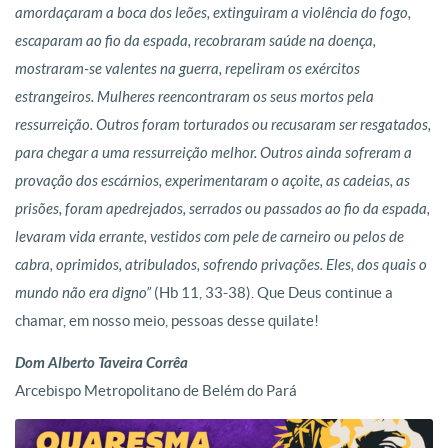
amordaçaram a boca dos leões, extinguiram a violência do fogo,
escaparam ao fio da espada, recobraram saúde na doença,
mostraram-se valentes na guerra, repeliram os exércitos
estrangeiros. Mulheres reencontraram os seus mortos pela
ressurreição. Outros foram torturados ou recusaram ser resgatados,
para chegar a uma ressurreição melhor. Outros ainda sofreram a
provação dos escárnios, experimentaram o açoite, as cadeias, as
prisões, foram apedrejados, serrados ou passados ao fio da espada,
levaram vida errante, vestidos com pele de carneiro ou pelos de
cabra, oprimidos, atribulados, sofrendo privações. Eles, dos quais o
mundo não era digno”
(Hb 11, 33-38). Que Deus continue a
chamar, em nosso meio, pessoas desse quilate!
Dom Alberto Taveira Corrêa
Arcebispo Metropolitano de Belém do Pará