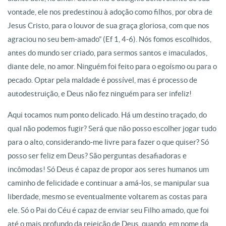
vontade, ele nos predestinou à adoção como filhos, por obra de
Jesus Cristo, para o louvor de sua graça gloriosa, com que nos
agraciou no seu bem-amado” (Ef 1, 4-6). Nós fomos escolhidos,
antes do mundo ser criado, para sermos santos e imaculados,
diante dele, no amor. Ninguém foi feito para o egoísmo ou para o
pecado. Optar pela maldade é possível, mas é processo de
autodestruição, e Deus não fez ninguém para ser infeliz!
Aqui tocamos num ponto delicado. Há um destino traçado, do
qual não podemos fugir? Será que não posso escolher jogar tudo
para o alto, considerando-me livre para fazer o que quiser? Só
posso ser feliz em Deus? São perguntas desafiadoras e
incômodas! Só Deus é capaz de propor aos seres humanos um
caminho de felicidade e continuar a amá-los, se manipular sua
liberdade, mesmo se eventualmente voltarem as costas para
ele. Só o Pai do Céu é capaz de enviar seu Filho amado, que foi
até o mais profundo da rejeição de Deus, quando, em nome da