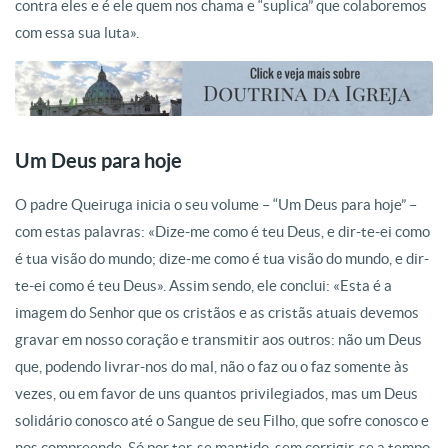
contra eles e é ele quem nos chama e “suplica” que colaboremos
com essa sua luta».
Um Deus para hoje
O padre Queiruga inicia o seu volume – “Um Deus para hoje” –
com estas palavras: «Dize-me como é teu Deus, e dir-te-ei como
é tua visão do mundo; dize-me como é tua visão do mundo, e dir-
te-ei como é teu Deus». Assim sendo, ele conclui: «Esta é a
imagem do Senhor que os cristãos e as cristãs atuais devemos
gravar em nosso coração e transmitir aos outros: não um Deus
que, podendo livrar-nos do mal, não o faz ou o faz somente às
vezes, ou em favor de uns quantos privilegiados, mas um Deus
solidário conosco até o Sangue de seu Filho, que sofre conosco e
nos compreende. Só por ter-se mantido, sem corrigir-se a tempo,