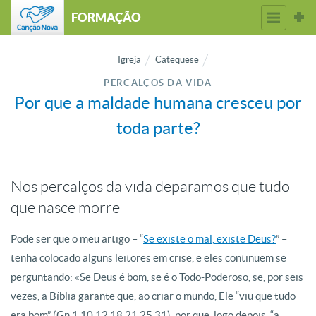
FORMAÇÃO
Igreja
Catequese
PERCALÇOS DA VIDA
Por que a maldade humana cresceu por
toda parte?
Nos percalços da vida deparamos que tudo
que nasce morre
Pode ser que o meu artigo – “
Se existe o mal, existe Deus?
” –
tenha colocado alguns leitores em crise, e eles continuem se
perguntando: «Se Deus é bom, se é o Todo-Poderoso, se, por seis
vezes, a Bíblia garante que, ao criar o mundo, Ele “viu que tudo
era bom” (Gn 1,10.12.18.21.25.31), por que, logo depois, “a