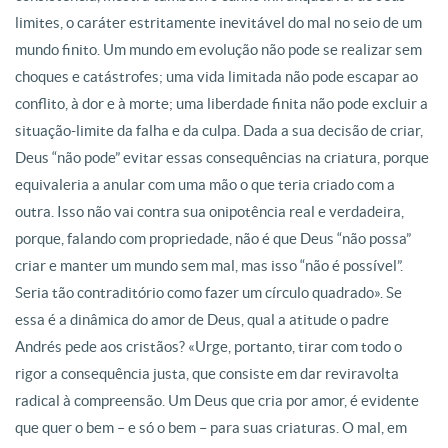
limites, o caráter estritamente inevitável do mal no seio de um
mundo finito. Um mundo em evolução não pode se realizar sem
choques e catástrofes; uma vida limitada não pode escapar ao
conflito, à dor e à morte; uma liberdade finita não pode excluir a
situação-limite da falha e da culpa. Dada a sua decisão de criar,
Deus “não pode” evitar essas consequências na criatura, porque
equivaleria a anular com uma mão o que teria criado com a
outra. Isso não vai contra sua onipotência real e verdadeira,
porque, falando com propriedade, não é que Deus “não possa”
criar e manter um mundo sem mal, mas isso “não é possível”.
Seria tão contraditório como fazer um círculo quadrado». Se
essa é a dinâmica do amor de Deus, qual a atitude o padre
Andrés pede aos cristãos? «Urge, portanto, tirar com todo o
rigor a consequência justa, que consiste em dar reviravolta
radical à compreensão. Um Deus que cria por amor, é evidente
que quer o bem – e só o bem – para suas criaturas. O mal, em