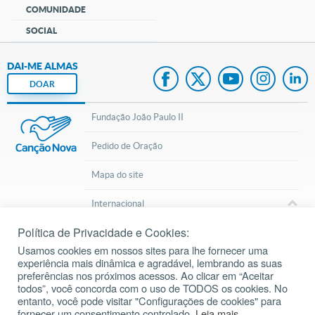
COMUNIDADE
SOCIAL
DAI-ME ALMAS
DOAR
Fundação João Paulo II
Pedido de Oração
Mapa do site
Internacional
Política de Privacidade e Cookies:
© 2002 – 2026
Todos os direitos reservados.
cancaonova.com
Usamos cookies em nossos sites para lhe fornecer uma
experiência mais dinâmica e agradável, lembrando as suas
preferências nos próximos acessos. Ao clicar em “Aceitar
todos”, você concorda com o uso de TODOS os cookies. No
entanto, você pode visitar "Configurações de cookies" para
fornecer um consentimento controlado.
Leia mais
Baixe o aplicativo da Liturgia Diária