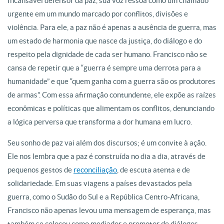
Incansável defensor da paz, sua voz ressoa como um chamado
urgente em um mundo marcado por conflitos, divisões e
violência. Para ele, a paz não é apenas a ausência de guerra, mas
um estado de harmonia que nasce da justiça, do diálogo e do
respeito pela dignidade de cada ser humano. Francisco não se
cansa de repetir que a “guerra é sempre uma derrota para a
humanidade” e que “quem ganha com a guerra são os produtores
de armas”. Com essa afirmação contundente, ele expõe as raízes
econômicas e políticas que alimentam os conflitos, denunciando
a lógica perversa que transforma a dor humana em lucro.
Seu sonho de paz vai além dos discursos; é um convite à ação.
Ele nos lembra que a paz é construída no dia a dia, através de
pequenos gestos de
reconciliação
, de escuta atenta e de
solidariedade. Em suas viagens a países devastados pela
guerra, como o Sudão do Sul e a República Centro-Africana,
Francisco não apenas levou uma mensagem de esperança, mas
também se colocou como mediador e promotor de diálogos